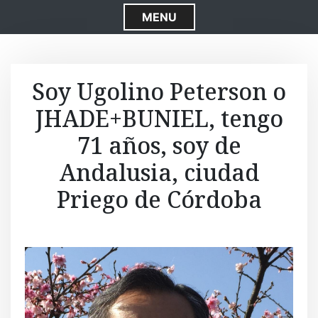
S
MENU
k
i
p
t
Soy Ugolino Peterson o
o
JHADE+BUNIEL, tengo
c
o
71 años, soy de
n
t
Andalusia, ciudad
e
Priego de Córdoba
n
t