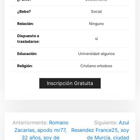
¿Bebo?
Social
Relación:
Ninguno
Dispuesto a
sí
trasladarse:
Educación:
Universidad-algunos
Religión:
Cristiano ortodoxo
Inscripción Gratuita
N
Anteriormente:
Romano
Siguiente:
Azul
Zacarias, apodo mr77,
Resendez France25, soy
a
32 años, soy de
de Murcia, ciudad