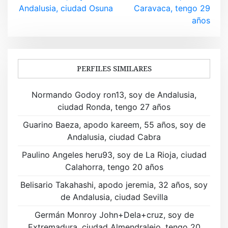
v
Andalusia, ciudad Osuna
Caravaca, tengo 29
años
e
g
a
PERFILES SIMILARES
c
Normando Godoy ron13, soy de Andalusia,
i
ciudad Ronda, tengo 27 años
ó
Guarino Baeza, apodo kareem, 55 años, soy de
Andalusia, ciudad Cabra
n
Paulino Angeles heru93, soy de La Rioja, ciudad
d
Calahorra, tengo 20 años
e
Belisario Takahashi, apodo jeremia, 32 años, soy
de Andalusia, ciudad Sevilla
e
Germán Monroy John+Dela+cruz, soy de
n
Extremadura, ciudad Almendralejo, tengo 20