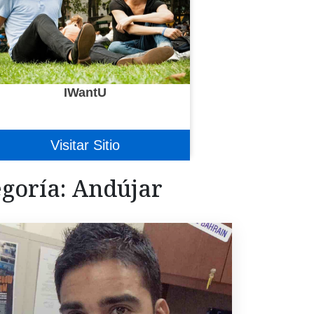
IWantU
Visitar Sitio
goría:
Andújar