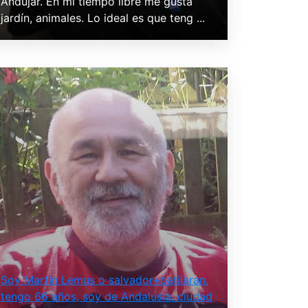
Andújar. En mi tiempo libre me gusta
jardín, animales. Lo ideal es que teng ...
Soy Martín Lemus o salvador+batilaran,
tengo 66 años, soy de Andalusia, ciudad