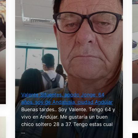
Valente Sifuentes, apodo Jonge, 64
años, soy de Andalusia, ciudad Andújar
Buenas tardes.. Soy Valente. Tengo 64 y
vivo en Andújar. Me gustaría un buen
chico soltero 28 a 37. Tengo estas cual
...