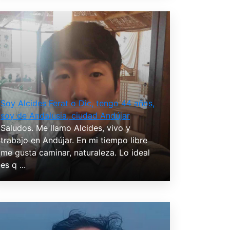
Soy Alcides Ferat o Dic, tengo 44 años,
soy de Andalusia, ciudad Andújar
Saludos. Me llamo Alcides, vivo y
trabajo en Andújar. En mi tiempo libre
me gusta caminar, naturaleza. Lo ideal
es q ...