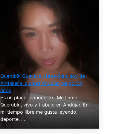
Querubín Guevara irfan+khan, soy de
Andalusia, ciudad Andújar, tengo 23
años
Es un placer conocerte.. Me llamo
Querubín, vivo y trabajo en Andújar. En
mi tiempo libre me gusta leyendo,
deporte. ...