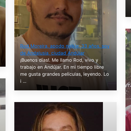
Rod Moreira, apodo neikie, 33 años, soy
de Andalusia, ciudad Andújar
¡Buenos días!. Me llamo Rod, vivo y
trabajo en Andújar. En mi tiempo libre
me gusta grandes películas, leyendo. Lo
i ...