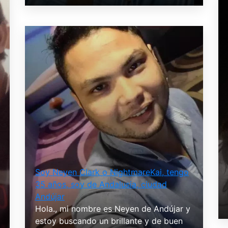
Soy Neyen Clark o NightmareKai, tengo
35 años, soy de Andalusia, ciudad
Andújar
Hola., mi nombre es Neyen de Andújar y
estoy buscando un brillante y de buen