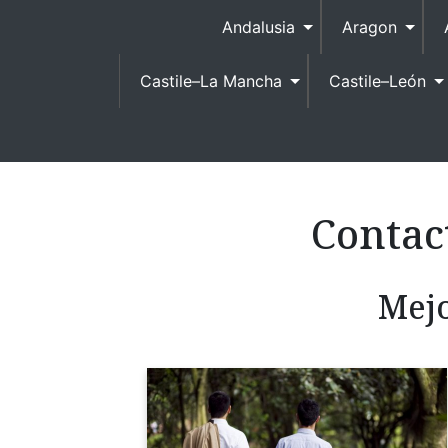
S
Andalusia
Aragon
k
i
Castile–La Mancha
Castile–León
p
t
o
c
o
n
Contac
t
e
n
Mejo
t