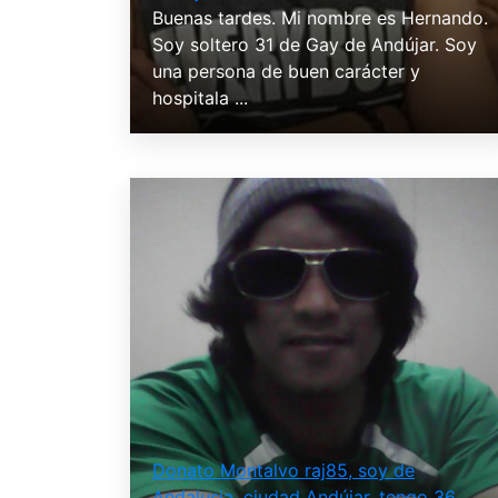
Buenas tardes. Mi nombre es Hernando.
Soy soltero 31 de Gay de Andújar. Soy
una persona de buen carácter y
hospitala ...
Donato Montalvo raj85, soy de
Andalusia, ciudad Andújar, tengo 36