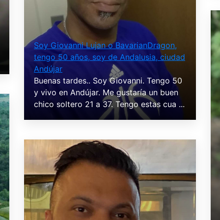
Soy Giovanni Lujan o BavarianDragon,
tengo 50 años, soy de Andalusia, ciudad
Andújar
Buenas tardes.. Soy Giovanni. Tengo 50
y vivo en Andújar. Me gustaría un buen
chico soltero 21 a 37. Tengo estas cua ...