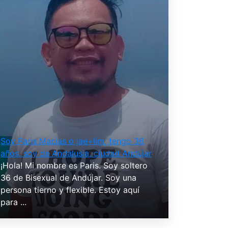
Soy Paris Macias o jae+lim, tengo 36
años, soy de Andalusia, ciudad Andújar
¡Hola! Mi nombre es Paris. Soy soltero
36 de Bisexual de Andújar. Soy una
persona tierno y flexible. Estoy aquí
para ...