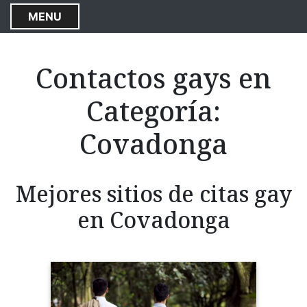
S
MENU
k
i
p
Contactos gays en
t
o
Categoría:
c
o
Covadonga
n
t
e
Mejores sitios de citas gay
n
t
en Covadonga