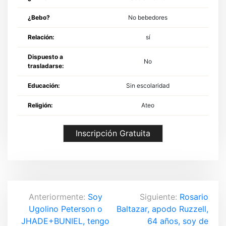
¿Bebo?
No bebedores
Relación:
sí
Dispuesto a
No
trasladarse:
Educación:
Sin escolaridad
Religión:
Ateo
Inscripción Gratuita
N
Anteriormente:
Soy
Siguiente:
Rosario
Ugolino Peterson o
Baltazar, apodo Ruzzell,
a
JHADE+BUNIEL, tengo
64 años, soy de