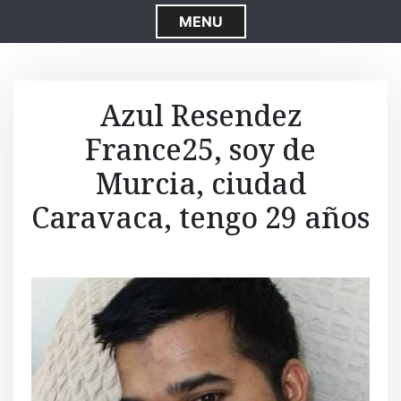
S
MENU
k
i
p
t
Azul Resendez
o
France25, soy de
c
o
Murcia, ciudad
n
t
Caravaca, tengo 29 años
e
n
t