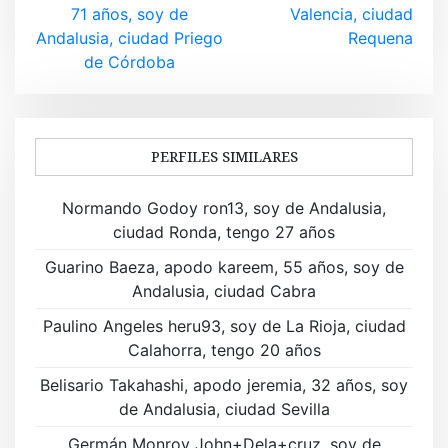
v
71 años, soy de
Valencia, ciudad
Andalusia, ciudad Priego
Requena
e
de Córdoba
g
a
PERFILES SIMILARES
c
i
Normando Godoy ron13, soy de Andalusia,
ciudad Ronda, tengo 27 años
ó
Guarino Baeza, apodo kareem, 55 años, soy de
n
Andalusia, ciudad Cabra
d
Paulino Angeles heru93, soy de La Rioja, ciudad
Calahorra, tengo 20 años
e
Belisario Takahashi, apodo jeremia, 32 años, soy
e
de Andalusia, ciudad Sevilla
n
Germán Monroy John+Dela+cruz, soy de