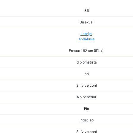
36
Bisexual
Lebrija
,
Andalusia
Fresco 162 cm (5’4 «).
diplomatista
no
Sí (vive con)
No bebedor
Fin
Indeciso
Si (vive con)