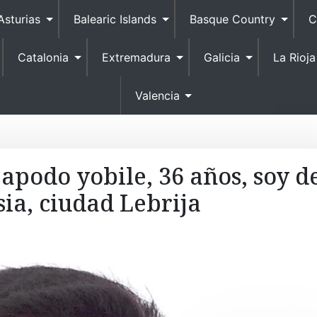
S
Asturias
Balearic Islands
Basque Country
C
k
i
Catalonia
Extremadura
Galicia
La Rioja
p
t
o
Valencia
c
o
n
t
apodo yobile, 36 años, soy d
e
ia, ciudad Lebrija
n
t