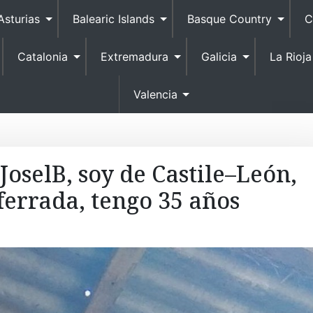
S
Asturias
Balearic Islands
Basque Country
C
k
i
Catalonia
Extremadura
Galicia
La Rioja
p
t
o
Valencia
c
o
n
t
JoselB, soy de Castile–León,
e
errada, tengo 35 años
n
t