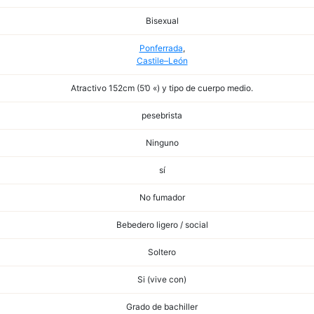
Bisexual
Ponferrada
,
Castile–León
Atractivo 152cm (5’0 «) y tipo de cuerpo medio.
pesebrista
Ninguno
sí
No fumador
Bebedero ligero / social
Soltero
Si (vive con)
Grado de bachiller