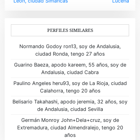
León, ciudad Simancas
Lucena
e
g
a
PERFILES SIMILARES
c
Normando Godoy ron13, soy de Andalusia,
i
ciudad Ronda, tengo 27 años
ó
Guarino Baeza, apodo kareem, 55 años, soy de
Andalusia, ciudad Cabra
n
Paulino Angeles heru93, soy de La Rioja, ciudad
d
Calahorra, tengo 20 años
e
Belisario Takahashi, apodo jeremia, 32 años, soy
de Andalusia, ciudad Sevilla
e
Germán Monroy John+Dela+cruz, soy de
n
Extremadura, ciudad Almendralejo, tengo 20
t
años