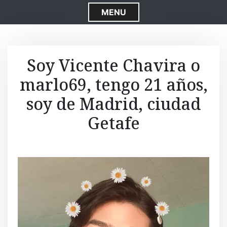
S
MENU
k
i
p
t
Soy Vicente Chavira o
o
marlo69, tengo 21 años,
c
o
soy de Madrid, ciudad
n
t
Getafe
e
n
t