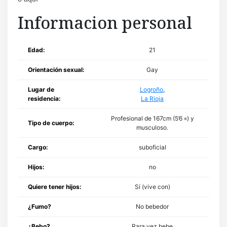
Informacion personal
Edad:
21
Orientación sexual:
Gay
Lugar de
Logroño
,
residencia:
La Rioja
Profesional de 167cm (5’6 «) y
Tipo de cuerpo:
musculoso.
Cargo:
suboficial
Hijos:
no
Quiere tener hijos:
Sí (vive con)
¿Fumo?
No bebedor
¿Bebo?
Rara vez bebe