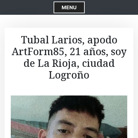
S
MENU
k
i
p
t
Tubal Larios, apodo
o
ArtForm85, 21 años, soy
c
o
de La Rioja, ciudad
n
t
Logroño
e
n
t