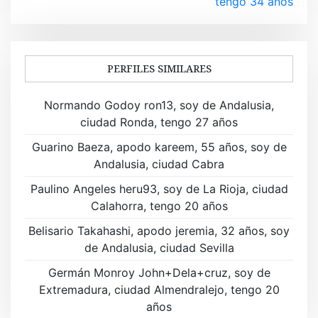
tengo 34 años
e
g
a
PERFILES SIMILARES
c
Normando Godoy ron13, soy de Andalusia,
i
ciudad Ronda, tengo 27 años
ó
Guarino Baeza, apodo kareem, 55 años, soy de
Andalusia, ciudad Cabra
n
Paulino Angeles heru93, soy de La Rioja, ciudad
d
Calahorra, tengo 20 años
e
Belisario Takahashi, apodo jeremia, 32 años, soy
de Andalusia, ciudad Sevilla
e
Germán Monroy John+Dela+cruz, soy de
n
Extremadura, ciudad Almendralejo, tengo 20
t
años