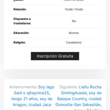
Relación:
Viuda / Viudo
Dispuesto a
No
trasladarse:
Educación:
diverso
Religión:
Caodaísmo
Inscripción Gratuita
N
Anteriormente:
Soy Iago
Siguiente:
Llañu Rocha
Said o ejhaynice25,
SmilingAussie, soy de
a
tengo 21 años, soy de
Basque Country, ciudad
v
Aragon, ciudad Jaca
Donostia–San Sebastián,