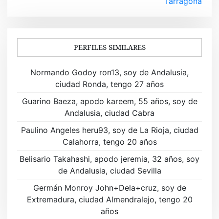
Tarragona
e
g
a
PERFILES SIMILARES
c
Normando Godoy ron13, soy de Andalusia,
i
ciudad Ronda, tengo 27 años
ó
Guarino Baeza, apodo kareem, 55 años, soy de
Andalusia, ciudad Cabra
n
Paulino Angeles heru93, soy de La Rioja, ciudad
d
Calahorra, tengo 20 años
e
Belisario Takahashi, apodo jeremia, 32 años, soy
de Andalusia, ciudad Sevilla
e
Germán Monroy John+Dela+cruz, soy de
n
Extremadura, ciudad Almendralejo, tengo 20
t
años