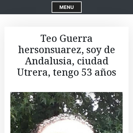
S
MENU
k
i
p
t
Teo Guerra
o
hersonsuarez, soy de
c
o
Andalusia, ciudad
n
t
Utrera, tengo 53 años
e
n
t