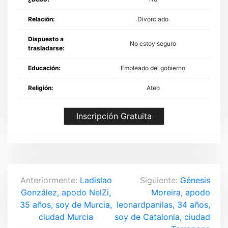
Relación:
Divorciado
Dispuesto a
No estoy seguro
trasladarse:
Educación:
Empleado del gobierno
Religión:
Ateo
Inscripción Gratuita
N
Anteriormente:
Ladislao
Siguiente:
Génesis
González, apodo NelZi,
Moreira, apodo
a
35 años, soy de Murcia,
leonardpanilas, 34 años,
v
ciudad Murcia
soy de Catalonia, ciudad