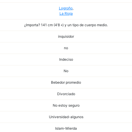
Logroño
,
La Rioja
¿Importa? 141 cm (4’8 «) y un tipo de cuerpo medio.
inquisidor
no
Indeciso
No
Bebedor promedio
Divorciado
No estoy seguro
Universidad-algunos
Islam-Mierda