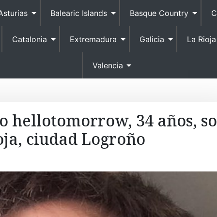
S
Asturias
Balearic Islands
Basque Country
C
k
i
Catalonia
Extremadura
Galicia
La Rioja
p
t
o
Valencia
c
o
n
t
o hellotomorrow, 34 años, s
e
oja, ciudad Logroño
n
t