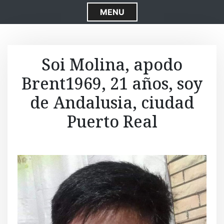
S
MENU
k
i
p
t
Soi Molina, apodo
o
Brent1969, 21 años, soy
c
o
de Andalusia, ciudad
n
t
Puerto Real
e
n
t