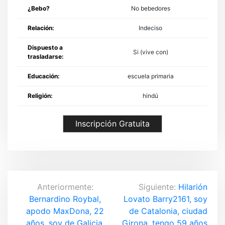
¿Bebo?
No bebedores
Relación:
Indeciso
Dispuesto a
Si (vive con)
trasladarse:
Educación:
escuela primaria
Religión:
hindú
Inscripción Gratuita
N
Anteriormente:
Siguiente:
Hilarión
Bernardino Roybal,
Lovato Barry2161, soy
a
apodo MaxDona, 22
de Catalonia, ciudad
años, soy de Galicia,
Girona, tengo 59 años