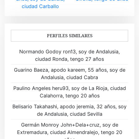
v
ciudad Carballo
e
g
a
PERFILES SIMILARES
c
Normando Godoy ron13, soy de Andalusia,
i
ciudad Ronda, tengo 27 años
ó
Guarino Baeza, apodo kareem, 55 años, soy de
Andalusia, ciudad Cabra
n
Paulino Angeles heru93, soy de La Rioja, ciudad
d
Calahorra, tengo 20 años
e
Belisario Takahashi, apodo jeremia, 32 años, soy
de Andalusia, ciudad Sevilla
e
Germán Monroy John+Dela+cruz, soy de
n
Extremadura, ciudad Almendralejo, tengo 20