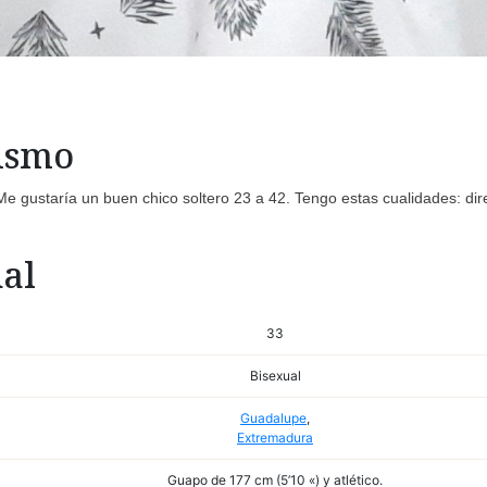
mismo
e gustaría un buen chico soltero 23 a 42. Tengo estas cualidades: dir
al
33
Bisexual
Guadalupe
,
Extremadura
Guapo de 177 cm (5’10 «) y atlético.