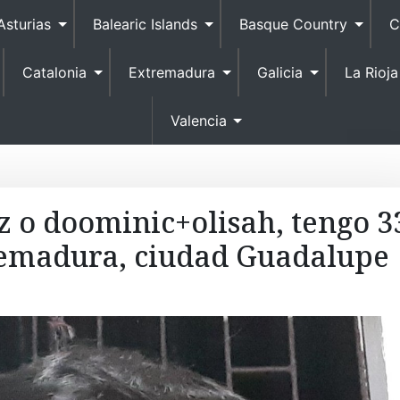
S
Asturias
Balearic Islands
Basque Country
C
k
i
Catalonia
Extremadura
Galicia
La Rioja
p
t
o
Valencia
c
o
n
t
 o doominic+olisah, tengo 3
e
remadura, ciudad Guadalupe
n
t