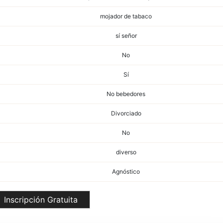
mojador de tabaco
sí señor
No
Sí
No bebedores
Divorciado
No
diverso
Agnóstico
Inscripción Gratuita