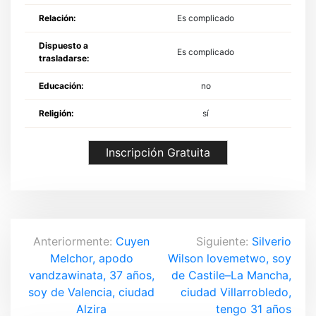
Relación:
Es complicado
Dispuesto a
Es complicado
trasladarse:
Educación:
no
Religión:
sí
Inscripción Gratuita
N
Anteriormente:
Cuyen
Siguiente:
Silverio
Melchor, apodo
Wilson lovemetwo, soy
a
vandzawinata, 37 años,
de Castile–La Mancha,
v
soy de Valencia, ciudad
ciudad Villarrobledo,
Alzira
tengo 31 años