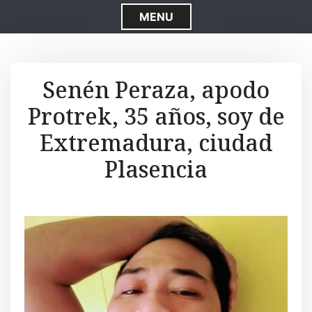
S
MENU
k
i
p
t
Senén Peraza, apodo
o
Protrek, 35 años, soy de
c
o
Extremadura, ciudad
n
t
Plasencia
e
n
t