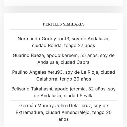
e
g
a
PERFILES SIMILARES
c
Normando Godoy ron13, soy de Andalusia,
i
ciudad Ronda, tengo 27 años
ó
Guarino Baeza, apodo kareem, 55 años, soy de
Andalusia, ciudad Cabra
n
Paulino Angeles heru93, soy de La Rioja, ciudad
d
Calahorra, tengo 20 años
e
Belisario Takahashi, apodo jeremia, 32 años, soy
de Andalusia, ciudad Sevilla
e
Germán Monroy John+Dela+cruz, soy de
n
Extremadura, ciudad Almendralejo, tengo 20
t
años