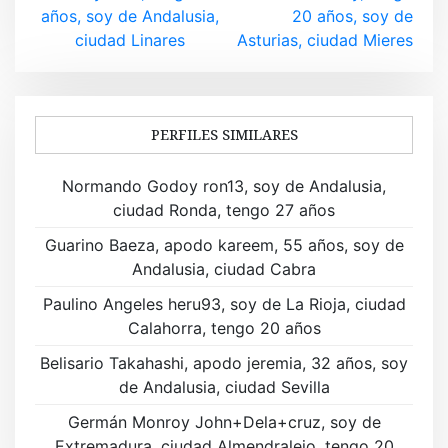
v
años, soy de Andalusia,
20 años, soy de
ciudad Linares
Asturias, ciudad Mieres
e
g
a
PERFILES SIMILARES
c
Normando Godoy ron13, soy de Andalusia,
i
ciudad Ronda, tengo 27 años
ó
Guarino Baeza, apodo kareem, 55 años, soy de
Andalusia, ciudad Cabra
n
Paulino Angeles heru93, soy de La Rioja, ciudad
d
Calahorra, tengo 20 años
e
Belisario Takahashi, apodo jeremia, 32 años, soy
de Andalusia, ciudad Sevilla
e
Germán Monroy John+Dela+cruz, soy de
n
Extremadura, ciudad Almendralejo, tengo 20