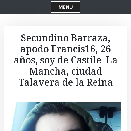
S
MENU
k
i
p
t
Secundino Barraza,
o
apodo Francis16, 26
c
o
años, soy de Castile–La
n
t
Mancha, ciudad
e
Talavera de la Reina
n
t