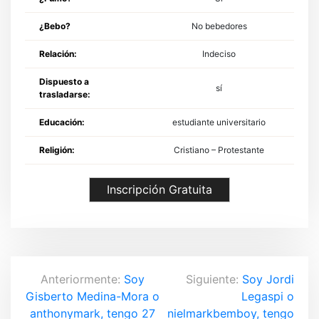
¿Bebo?
No bebedores
Relación:
Indeciso
Dispuesto a
sí
trasladarse:
Educación:
estudiante universitario
Religión:
Cristiano – Protestante
Inscripción Gratuita
N
Anteriormente:
Soy
Siguiente:
Soy Jordi
Gisberto Medina-Mora o
Legaspi o
a
anthonymark, tengo 27
nielmarkbemboy, tengo