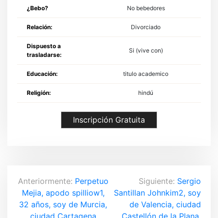
¿Bebo?
No bebedores
Relación:
Divorciado
Dispuesto a
Si (vive con)
trasladarse:
Educación:
titulo academico
Religión:
hindú
Inscripción Gratuita
N
Anteriormente:
Perpetuo
Siguiente:
Sergio
Mejia, apodo spilliow1,
Santillan Johnkim2, soy
a
32 años, soy de Murcia,
de Valencia, ciudad
ciudad Cartagena
Castellón de la Plana,