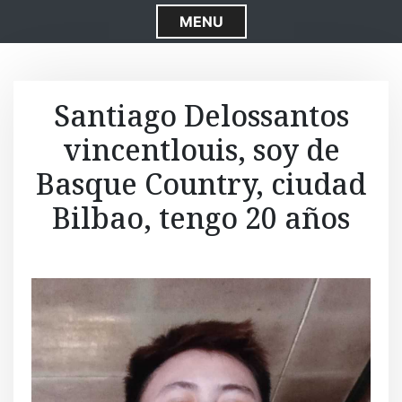
S
MENU
k
i
p
t
Santiago Delossantos
o
vincentlouis, soy de
c
o
Basque Country, ciudad
n
t
Bilbao, tengo 20 años
e
n
t