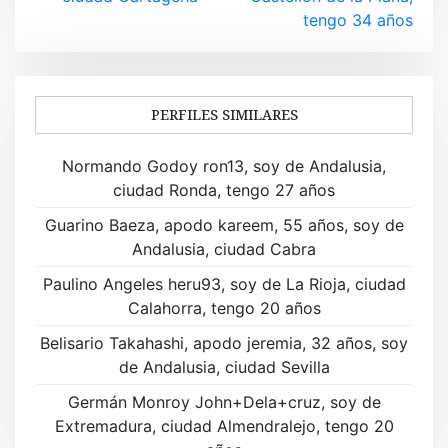
v
tengo 34 años
e
g
a
PERFILES SIMILARES
c
Normando Godoy ron13, soy de Andalusia,
i
ciudad Ronda, tengo 27 años
ó
Guarino Baeza, apodo kareem, 55 años, soy de
Andalusia, ciudad Cabra
n
Paulino Angeles heru93, soy de La Rioja, ciudad
d
Calahorra, tengo 20 años
e
Belisario Takahashi, apodo jeremia, 32 años, soy
de Andalusia, ciudad Sevilla
e
Germán Monroy John+Dela+cruz, soy de
n
Extremadura, ciudad Almendralejo, tengo 20