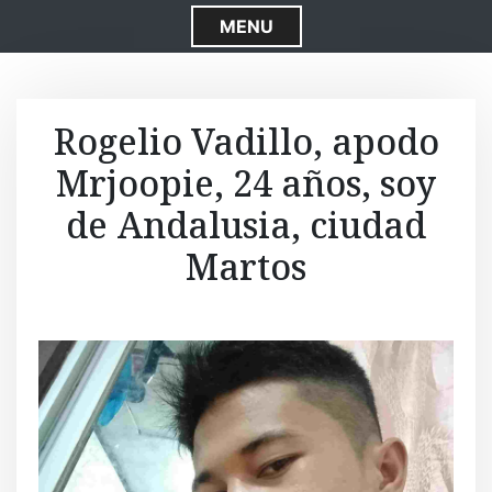
S
MENU
k
i
p
t
Rogelio Vadillo, apodo
o
Mrjoopie, 24 años, soy
c
o
de Andalusia, ciudad
n
t
Martos
e
n
t