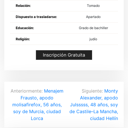
Relación:
Tomado
Dispuesto a trasladarse:
Apartado
Educación:
Grado de bachiller
Religión:
judío
Inscripción Gratuita
N
Anteriormente:
Menajem
Siguiente:
Monty
Frausto, apodo
Alexander, apodo
a
molisafirefox, 56 años,
Julsssss, 48 años, soy
v
soy de Murcia, ciudad
de Castile–La Mancha,
Lorca
ciudad Hellín
e