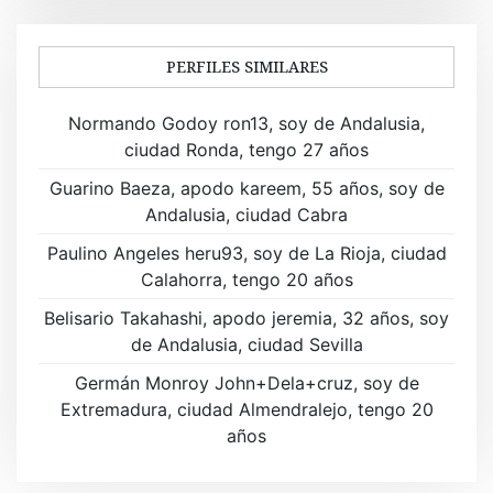
g
a
PERFILES SIMILARES
c
Normando Godoy ron13, soy de Andalusia,
i
ciudad Ronda, tengo 27 años
ó
Guarino Baeza, apodo kareem, 55 años, soy de
Andalusia, ciudad Cabra
n
Paulino Angeles heru93, soy de La Rioja, ciudad
d
Calahorra, tengo 20 años
e
Belisario Takahashi, apodo jeremia, 32 años, soy
de Andalusia, ciudad Sevilla
e
Germán Monroy John+Dela+cruz, soy de
n
Extremadura, ciudad Almendralejo, tengo 20
t
años
r