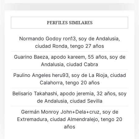
e
g
a
PERFILES SIMILARES
c
Normando Godoy ron13, soy de Andalusia,
i
ciudad Ronda, tengo 27 años
ó
Guarino Baeza, apodo kareem, 55 años, soy de
Andalusia, ciudad Cabra
n
Paulino Angeles heru93, soy de La Rioja, ciudad
d
Calahorra, tengo 20 años
e
Belisario Takahashi, apodo jeremia, 32 años, soy
de Andalusia, ciudad Sevilla
e
Germán Monroy John+Dela+cruz, soy de
n
Extremadura, ciudad Almendralejo, tengo 20
t
años