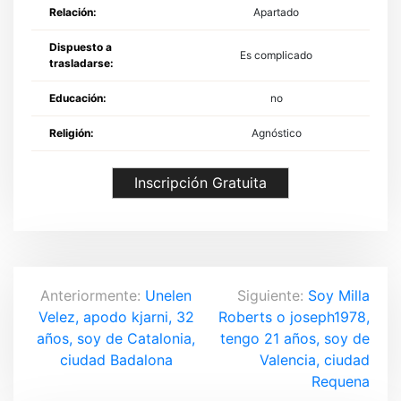
Relación:
Apartado
Dispuesto a
Es complicado
trasladarse:
Educación:
no
Religión:
Agnóstico
Inscripción Gratuita
N
Anteriormente:
Unelen
Siguiente:
Soy Milla
Velez, apodo kjarni, 32
Roberts o joseph1978,
a
años, soy de Catalonia,
tengo 21 años, soy de
v
ciudad Badalona
Valencia, ciudad
Requena