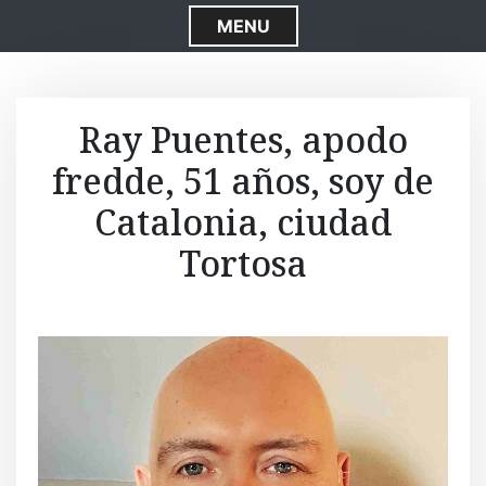
S
MENU
k
i
p
t
Ray Puentes, apodo
o
fredde, 51 años, soy de
c
o
Catalonia, ciudad
n
t
Tortosa
e
n
t