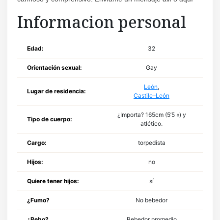
Informacion personal
Edad:
32
Orientación sexual:
Gay
León
,
Lugar de residencia:
Castile–León
¿Importa? 165cm (5’5 «) y
Tipo de cuerpo:
atlético.
Cargo:
torpedista
Hijos:
no
Quiere tener hijos:
sí
¿Fumo?
No bebedor
¿Bebo?
Bebedor promedio