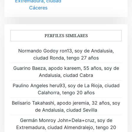
Extremadura, ciudad
e
Cáceres
g
a
PERFILES SIMILARES
c
i
Normando Godoy ron13, soy de Andalusia,
ciudad Ronda, tengo 27 años
ó
Guarino Baeza, apodo kareem, 55 años, soy de
n
Andalusia, ciudad Cabra
d
Paulino Angeles heru93, soy de La Rioja, ciudad
Calahorra, tengo 20 años
e
Belisario Takahashi, apodo jeremia, 32 años, soy
e
de Andalusia, ciudad Sevilla
n
Germán Monroy John+Dela+cruz, soy de
t
Extremadura, ciudad Almendralejo, tengo 20