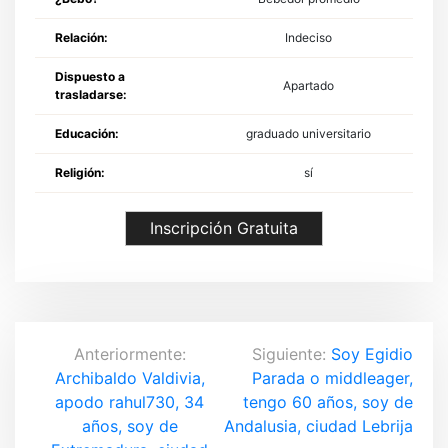
Relación:
Indeciso
Dispuesto a
Apartado
trasladarse:
Educación:
graduado universitario
Religión:
sí
Inscripción Gratuita
N
Anteriormente:
Siguiente:
Soy Egidio
Archibaldo Valdivia,
Parada o middleager,
a
apodo rahul730, 34
tengo 60 años, soy de
v
años, soy de
Andalusia, ciudad Lebrija