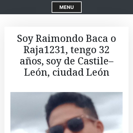
S
MENU
k
i
p
t
Soy Raimondo Baca o
o
Raja1231, tengo 32
c
o
años, soy de Castile–
n
t
León, ciudad León
e
n
t