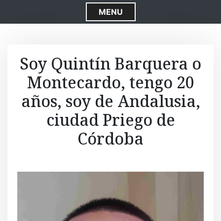
S
MENU
k
i
p
t
Soy Quintín Barquera o
o
Montecardo, tengo 20
c
o
años, soy de Andalusia,
n
t
ciudad Priego de
e
Córdoba
n
t