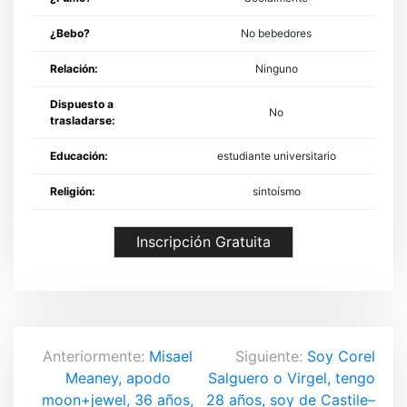
¿Bebo?
No bebedores
Relación:
Ninguno
Dispuesto a
No
trasladarse:
Educación:
estudiante universitario
Religión:
sintoísmo
Inscripción Gratuita
N
Anteriormente:
Misael
Siguiente:
Soy Corel
Meaney, apodo
Salguero o Virgel, tengo
a
moon+jewel, 36 años,
28 años, soy de Castile–