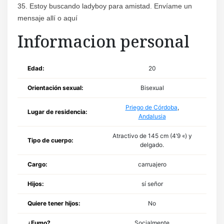
35. Estoy buscando ladyboy para amistad. Envíame un
mensaje allí o aquí
Informacion personal
Edad:
20
Orientación sexual:
Bisexual
Priego de Córdoba
,
Lugar de residencia:
Andalusia
Atractivo de 145 cm (4’9 «) y
Tipo de cuerpo:
delgado.
Cargo:
carruajero
Hijos:
sí señor
Quiere tener hijos:
No
¿Fumo?
Socialmente