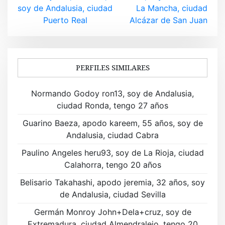
v
soy de Andalusia, ciudad
La Mancha, ciudad
Puerto Real
Alcázar de San Juan
e
g
a
PERFILES SIMILARES
c
Normando Godoy ron13, soy de Andalusia,
i
ciudad Ronda, tengo 27 años
ó
Guarino Baeza, apodo kareem, 55 años, soy de
Andalusia, ciudad Cabra
n
Paulino Angeles heru93, soy de La Rioja, ciudad
d
Calahorra, tengo 20 años
e
Belisario Takahashi, apodo jeremia, 32 años, soy
de Andalusia, ciudad Sevilla
e
Germán Monroy John+Dela+cruz, soy de
n
Extremadura, ciudad Almendralejo, tengo 20