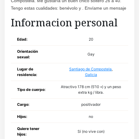
Compostela. Me gustaría un buen chico soltero 26 a 40.
Tengo estas cualidades: benévolo y . Envíame un mensaje
Informacion personal
Edad:
20
Orientación
Gay
sexual:
Lugar de
Santiago de Compostela
,
residencia:
Galicia
Atractivo 178 cm (5’10 «) y un peso
Tipo de cuerpo:
extra kg / libra.
Cargo:
positivador
Hijos:
no
Quiere tener
Sí (no vive con)
hijos: