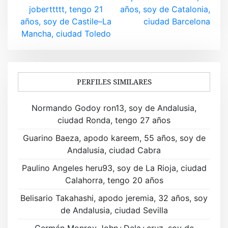
a
joberttttt, tengo 21
años, soy de Catalonia,
v
años, soy de Castile–La
ciudad Barcelona
Mancha, ciudad Toledo
e
g
a
PERFILES SIMILARES
c
Normando Godoy ron13, soy de Andalusia,
i
ciudad Ronda, tengo 27 años
ó
Guarino Baeza, apodo kareem, 55 años, soy de
Andalusia, ciudad Cabra
n
Paulino Angeles heru93, soy de La Rioja, ciudad
d
Calahorra, tengo 20 años
e
Belisario Takahashi, apodo jeremia, 32 años, soy
de Andalusia, ciudad Sevilla
e