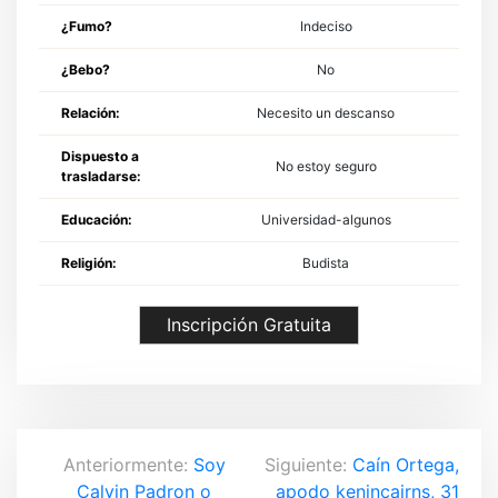
¿Fumo?
Indeciso
¿Bebo?
No
Relación:
Necesito un descanso
Dispuesto a
No estoy seguro
trasladarse:
Educación:
Universidad-algunos
Religión:
Budista
Inscripción Gratuita
N
Anteriormente:
Soy
Siguiente:
Caín Ortega,
Calvin Padron o
apodo kenincairns, 31