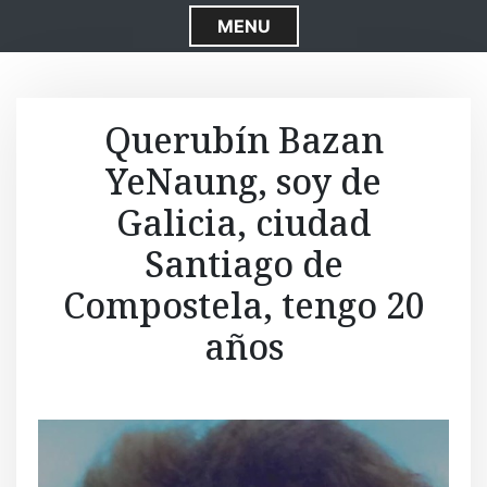
S
MENU
k
i
p
t
Querubín Bazan
o
YeNaung, soy de
c
o
Galicia, ciudad
n
t
Santiago de
e
Compostela, tengo 20
n
t
años