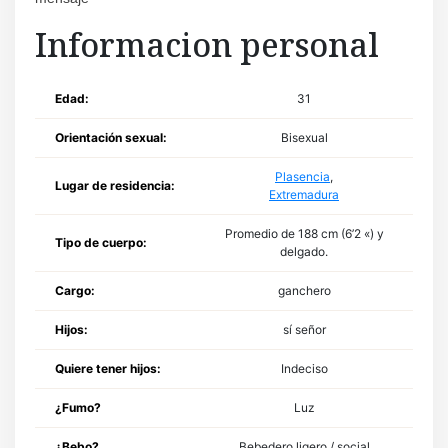
Informacion personal
Edad:
31
Orientación sexual:
Bisexual
Plasencia
,
Lugar de residencia:
Extremadura
Promedio de 188 cm (6’2 «) y
Tipo de cuerpo:
delgado.
Cargo:
ganchero
Hijos:
sí señor
Quiere tener hijos:
Indeciso
¿Fumo?
Luz
¿Bebo?
Bebedero ligero / social