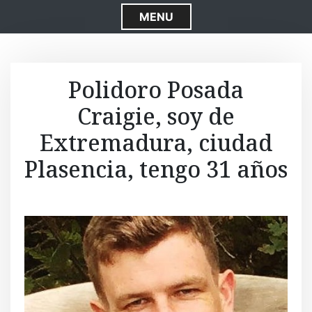
S
MENU
k
i
p
t
Polidoro Posada
o
Craigie, soy de
c
o
Extremadura, ciudad
n
t
Plasencia, tengo 31 años
e
n
t