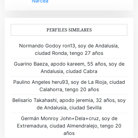
Narcea
e
g
a
PERFILES SIMILARES
c
Normando Godoy ron13, soy de Andalusia,
i
ciudad Ronda, tengo 27 años
ó
Guarino Baeza, apodo kareem, 55 años, soy de
Andalusia, ciudad Cabra
n
Paulino Angeles heru93, soy de La Rioja, ciudad
d
Calahorra, tengo 20 años
e
Belisario Takahashi, apodo jeremia, 32 años, soy
de Andalusia, ciudad Sevilla
e
Germán Monroy John+Dela+cruz, soy de
n
Extremadura, ciudad Almendralejo, tengo 20
t
años