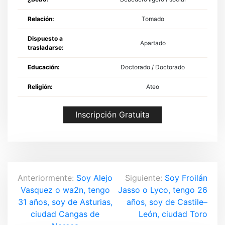
Relación:
Tomado
Dispuesto a
Apartado
trasladarse:
Educación:
Doctorado / Doctorado
Religión:
Ateo
Inscripción Gratuita
N
Anteriormente:
Soy Alejo
Siguiente:
Soy Froilán
Vasquez o wa2n, tengo
Jasso o Lyco, tengo 26
a
31 años, soy de Asturias,
años, soy de Castile–
v
ciudad Cangas de
León, ciudad Toro