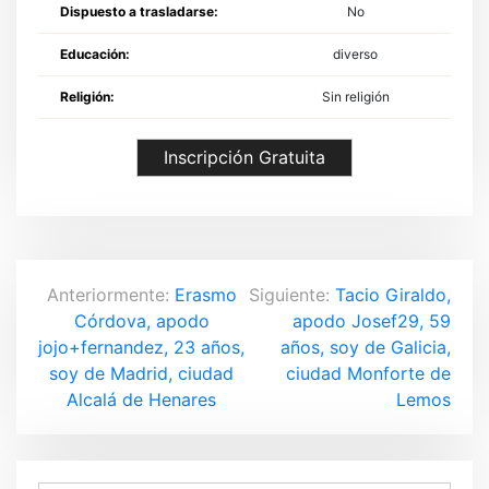
Dispuesto a trasladarse:
No
Educación:
diverso
Religión:
Sin religión
Inscripción Gratuita
N
Anteriormente:
Erasmo
Siguiente:
Tacio Giraldo,
Córdova, apodo
apodo Josef29, 59
a
jojo+fernandez, 23 años,
años, soy de Galicia,
v
soy de Madrid, ciudad
ciudad Monforte de
Alcalá de Henares
Lemos
e
g