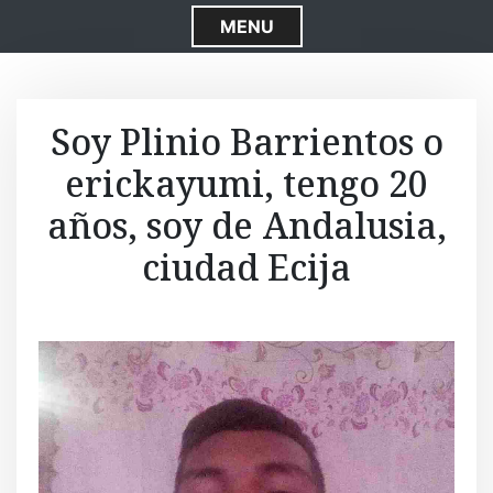
S
MENU
k
i
p
t
Soy Plinio Barrientos o
o
erickayumi, tengo 20
c
o
años, soy de Andalusia,
n
t
ciudad Ecija
e
n
t