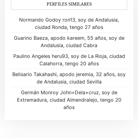
a
PERFILES SIMILARES
c
Normando Godoy ron13, soy de Andalusia,
i
ciudad Ronda, tengo 27 años
ó
Guarino Baeza, apodo kareem, 55 años, soy de
Andalusia, ciudad Cabra
n
Paulino Angeles heru93, soy de La Rioja, ciudad
d
Calahorra, tengo 20 años
e
Belisario Takahashi, apodo jeremia, 32 años, soy
de Andalusia, ciudad Sevilla
e
Germán Monroy John+Dela+cruz, soy de
n
Extremadura, ciudad Almendralejo, tengo 20
t
años
r
a