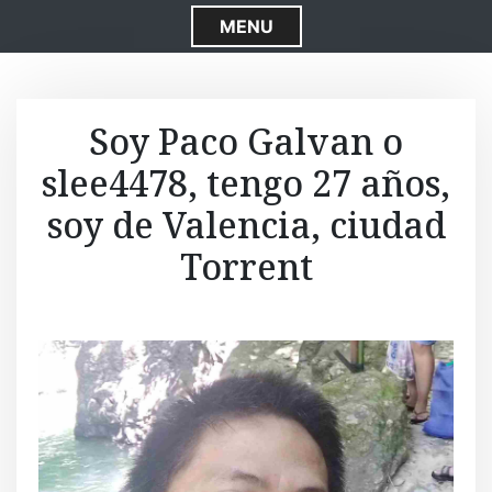
S
MENU
k
i
p
t
Soy Paco Galvan o
o
slee4478, tengo 27 años,
c
o
soy de Valencia, ciudad
n
t
Torrent
e
n
t