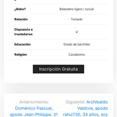
¿Bebo?
Bebedero ligero / social
Relación:
Tomado
Dispuesto a
sí
trasladarse:
Educación:
Grado de bachiller
Religión:
Caodaísmo
Inscripción Gratuita
N
Anteriormente:
Siguiente:
Archibaldo
Doménico Pascual,
Valdivia, apodo
a
apodo Jean-Philippe, 31
rahul730, 34 años, soy