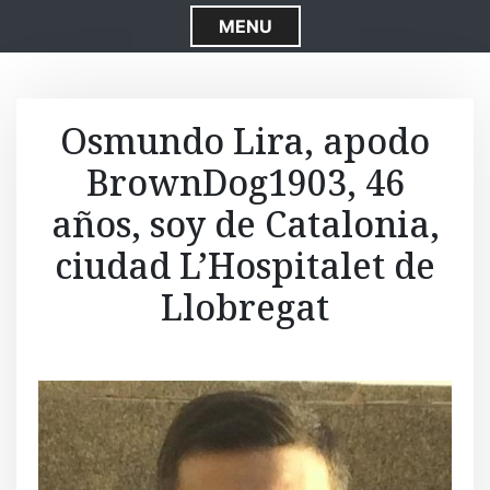
S
MENU
k
i
p
t
Osmundo Lira, apodo
o
BrownDog1903, 46
c
o
años, soy de Catalonia,
n
t
ciudad L’Hospitalet de
e
Llobregat
n
t