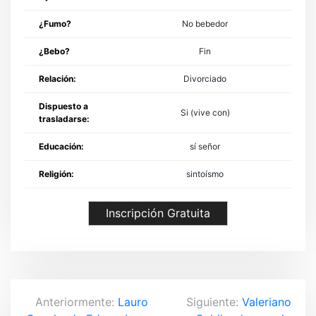
¿Fumo?
No bebedor
¿Bebo?
Fin
Relación:
Divorciado
Dispuesto a
Si (vive con)
trasladarse:
Educación:
sí señor
Religión:
sintoísmo
Inscripción Gratuita
N
Anteriormente:
Lauro
Siguiente:
Valeriano