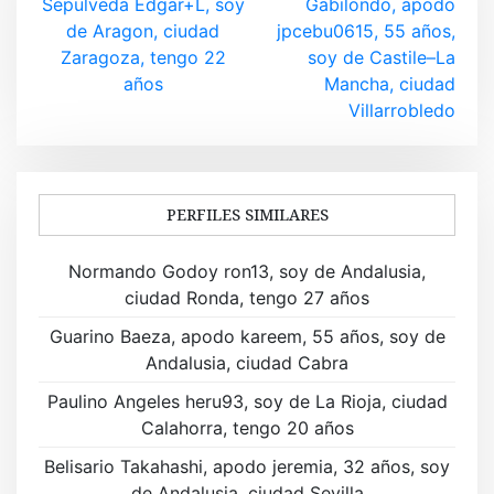
Sepulveda Edgar+L, soy
Gabilondo, apodo
a
de Aragon, ciudad
jpcebu0615, 55 años,
v
Zaragoza, tengo 22
soy de Castile–La
años
Mancha, ciudad
e
Villarrobledo
g
a
PERFILES SIMILARES
c
i
Normando Godoy ron13, soy de Andalusia,
ciudad Ronda, tengo 27 años
ó
Guarino Baeza, apodo kareem, 55 años, soy de
n
Andalusia, ciudad Cabra
d
Paulino Angeles heru93, soy de La Rioja, ciudad
Calahorra, tengo 20 años
e
Belisario Takahashi, apodo jeremia, 32 años, soy
e
de Andalusia, ciudad Sevilla