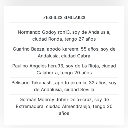
g
a
PERFILES SIMILARES
c
Normando Godoy ron13, soy de Andalusia,
i
ciudad Ronda, tengo 27 años
ó
Guarino Baeza, apodo kareem, 55 años, soy de
Andalusia, ciudad Cabra
n
Paulino Angeles heru93, soy de La Rioja, ciudad
d
Calahorra, tengo 20 años
e
Belisario Takahashi, apodo jeremia, 32 años, soy
de Andalusia, ciudad Sevilla
e
Germán Monroy John+Dela+cruz, soy de
n
Extremadura, ciudad Almendralejo, tengo 20
t
años
r