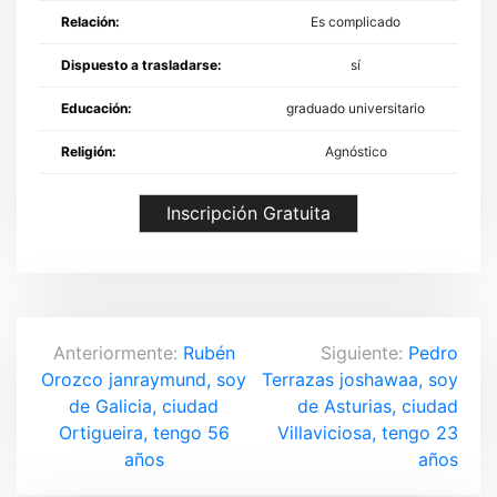
Relación:
Es complicado
Dispuesto a trasladarse:
sí
Educación:
graduado universitario
Religión:
Agnóstico
Inscripción Gratuita
N
Anteriormente:
Rubén
Siguiente:
Pedro
Orozco janraymund, soy
Terrazas joshawaa, soy
a
de Galicia, ciudad
de Asturias, ciudad
v
Ortigueira, tengo 56
Villaviciosa, tengo 23
años
años
e