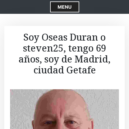
S
MENU
k
i
p
t
Soy Oseas Duran o
o
steven25, tengo 69
c
o
años, soy de Madrid,
n
t
ciudad Getafe
e
n
t