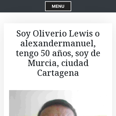
S
MENU
k
i
p
t
Soy Oliverio Lewis o
o
alexandermanuel,
c
o
tengo 50 años, soy de
n
t
Murcia, ciudad
e
Cartagena
n
t