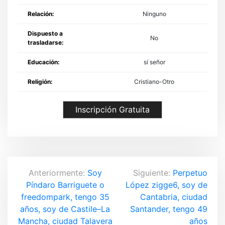
Relación:
Ninguno
Dispuesto a
No
trasladarse:
Educación:
sí señor
Religión:
Cristiano-Otro
Inscripción Gratuita
N
Anteriormente:
Soy
Siguiente:
Perpetuo
Píndaro Barriguete o
López zigge6, soy de
a
freedompark, tengo 35
Cantabria, ciudad
v
años, soy de Castile–La
Santander, tengo 49
Mancha, ciudad Talavera
años