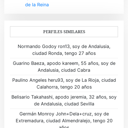
e
de la Reina
g
a
PERFILES SIMILARES
c
i
Normando Godoy ron13, soy de Andalusia,
ciudad Ronda, tengo 27 años
ó
Guarino Baeza, apodo kareem, 55 años, soy de
n
Andalusia, ciudad Cabra
d
Paulino Angeles heru93, soy de La Rioja, ciudad
Calahorra, tengo 20 años
e
Belisario Takahashi, apodo jeremia, 32 años, soy
e
de Andalusia, ciudad Sevilla
n
Germán Monroy John+Dela+cruz, soy de
t
Extremadura, ciudad Almendralejo, tengo 20
años