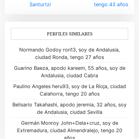
Santurtzi
tengo 43 años
e
g
a
PERFILES SIMILARES
c
Normando Godoy ron13, soy de Andalusia,
i
ciudad Ronda, tengo 27 años
ó
Guarino Baeza, apodo kareem, 55 años, soy de
Andalusia, ciudad Cabra
n
Paulino Angeles heru93, soy de La Rioja, ciudad
d
Calahorra, tengo 20 años
e
Belisario Takahashi, apodo jeremia, 32 años, soy
de Andalusia, ciudad Sevilla
e
Germán Monroy John+Dela+cruz, soy de
n
Extremadura, ciudad Almendralejo, tengo 20
años