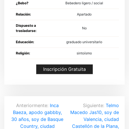
¿Bebo?
Bebedero ligero / social
Relación:
Apartado
Dispuesto a
No
trasladarse:
Educación:
graduado universitario
Religión:
sintoísmo
Inscripción Gratuita
N
Anteriormente:
Inca
Siguiente:
Telmo
Baeza, apodo gabbby,
Macedo Jas10, soy de
a
30 años, soy de Basque
Valencia, ciudad
v
Country, ciudad
Castellón de la Plana,