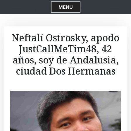
S
MENU
k
i
p
t
Neftalí Ostrosky, apodo
o
JustCallMeTim48, 42
c
o
años, soy de Andalusia,
n
t
ciudad Dos Hermanas
e
n
t