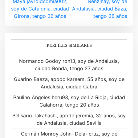
Maya jayroldcomia002,
Renzjhay, soy de
a
soy de Catalonia, ciudad
Andalusia, ciudad Baza,
v
Girona, tengo 36 años
tengo 38 años
e
g
PERFILES SIMILARES
a
Normando Godoy ron13, soy de Andalusia,
c
ciudad Ronda, tengo 27 años
i
Guarino Baeza, apodo kareem, 55 años, soy de
ó
Andalusia, ciudad Cabra
n
Paulino Angeles heru93, soy de La Rioja, ciudad
Calahorra, tengo 20 años
d
Belisario Takahashi, apodo jeremia, 32 años, soy
e
de Andalusia, ciudad Sevilla
e
Germán Monroy John+Dela+cruz, soy de