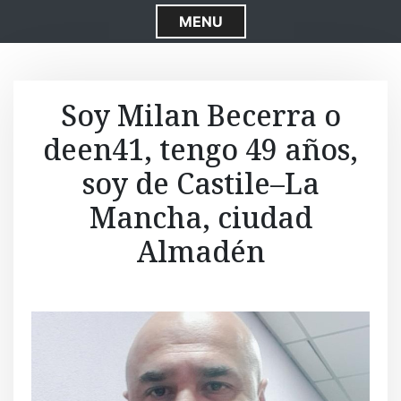
S
MENU
k
i
p
t
Soy Milan Becerra o
o
deen41, tengo 49 años,
c
o
soy de Castile–La
n
t
Mancha, ciudad
e
Almadén
n
t