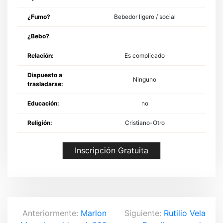
¿Fumo?
Bebedor ligero / social
¿Bebo?
Relación:
Es complicado
Dispuesto a
Ninguno
trasladarse:
Educación:
no
Religión:
Cristiano-Otro
Inscripción Gratuita
N
Anteriormente:
Marlon
Siguiente:
Rutilio Vela