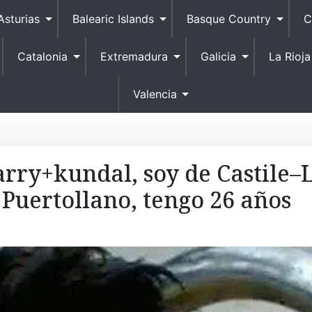
S
Asturias
Balearic Islands
Basque Country
C
k
i
Catalonia
Extremadura
Galicia
La Rioja
p
t
o
Valencia
c
o
n
t
arry+kundal, soy de Castile–
e
Puertollano, tengo 26 años
n
t