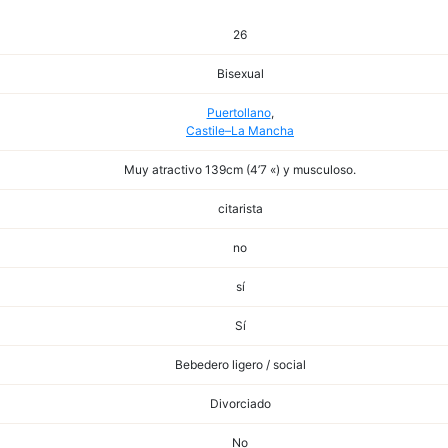
26
Bisexual
Puertollano
,
Castile–La Mancha
Muy atractivo 139cm (4’7 «) y musculoso.
citarista
no
sí
Sí
Bebedero ligero / social
Divorciado
No