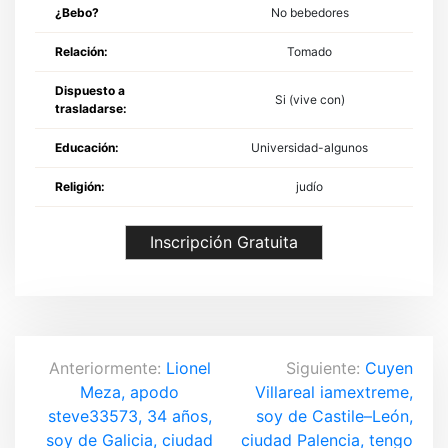
¿Bebo?
No bebedores
Relación:
Tomado
Dispuesto a
Si (vive con)
trasladarse:
Educación:
Universidad-algunos
Religión:
judío
Inscripción Gratuita
N
Anteriormente:
Lionel
Siguiente:
Cuyen
Meza, apodo
Villareal iamextreme,
a
steve33573, 34 años,
soy de Castile–León,
soy de Galicia, ciudad
ciudad Palencia, tengo