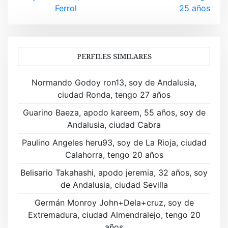
v
Ferrol
25 años
e
g
a
PERFILES SIMILARES
c
Normando Godoy ron13, soy de Andalusia,
i
ciudad Ronda, tengo 27 años
ó
Guarino Baeza, apodo kareem, 55 años, soy de
Andalusia, ciudad Cabra
n
Paulino Angeles heru93, soy de La Rioja, ciudad
d
Calahorra, tengo 20 años
e
Belisario Takahashi, apodo jeremia, 32 años, soy
de Andalusia, ciudad Sevilla
e
Germán Monroy John+Dela+cruz, soy de
n
Extremadura, ciudad Almendralejo, tengo 20
años