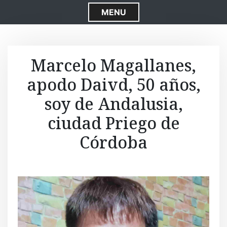
S
MENU
k
i
p
t
Marcelo Magallanes,
o
apodo Daivd, 50 años,
c
o
soy de Andalusia,
n
t
ciudad Priego de
e
Córdoba
n
t