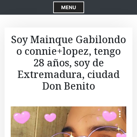
S
MENU
k
i
p
t
Soy Mainque Gabilondo
o
o connie+lopez, tengo
c
o
28 años, soy de
n
t
Extremadura, ciudad
e
Don Benito
n
t