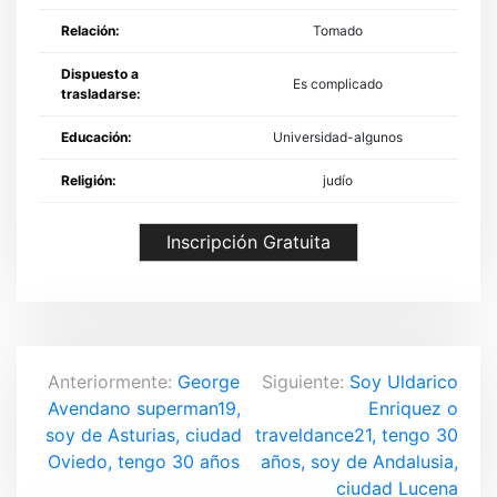
Relación:
Tomado
Dispuesto a
Es complicado
trasladarse:
Educación:
Universidad-algunos
Religión:
judío
Inscripción Gratuita
N
Anteriormente:
George
Siguiente:
Soy Uldarico
Avendano superman19,
Enriquez o
a
soy de Asturias, ciudad
traveldance21, tengo 30
v
Oviedo, tengo 30 años
años, soy de Andalusia,
ciudad Lucena