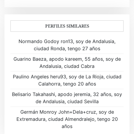
e
g
a
PERFILES SIMILARES
c
Normando Godoy ron13, soy de Andalusia,
i
ciudad Ronda, tengo 27 años
ó
Guarino Baeza, apodo kareem, 55 años, soy de
Andalusia, ciudad Cabra
n
Paulino Angeles heru93, soy de La Rioja, ciudad
d
Calahorra, tengo 20 años
e
Belisario Takahashi, apodo jeremia, 32 años, soy
de Andalusia, ciudad Sevilla
e
Germán Monroy John+Dela+cruz, soy de
n
Extremadura, ciudad Almendralejo, tengo 20
t
años