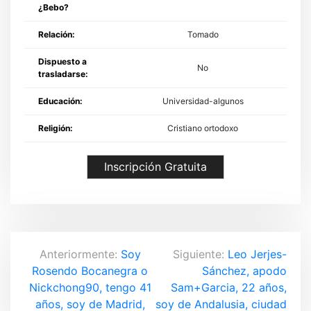
¿Bebo?
Relación:
Tomado
Dispuesto a
No
trasladarse:
Educación:
Universidad-algunos
Religión:
Cristiano ortodoxo
Inscripción Gratuita
N
Anteriormente:
Soy
Siguiente:
Leo Jerjes-
Rosendo Bocanegra o
Sánchez, apodo
a
Nickchong90, tengo 41
Sam+Garcia, 22 años,
v
años, soy de Madrid,
soy de Andalusia, ciudad