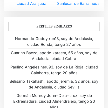
ciudad Aranjuez
Sanlúcar de Barrameda
e
g
a
PERFILES SIMILARES
c
Normando Godoy ron13, soy de Andalusia,
i
ciudad Ronda, tengo 27 años
ó
Guarino Baeza, apodo kareem, 55 años, soy de
Andalusia, ciudad Cabra
n
Paulino Angeles heru93, soy de La Rioja, ciudad
d
Calahorra, tengo 20 años
e
Belisario Takahashi, apodo jeremia, 32 años, soy
de Andalusia, ciudad Sevilla
e
Germán Monroy John+Dela+cruz, soy de
n
Extremadura, ciudad Almendralejo, tengo 20
años