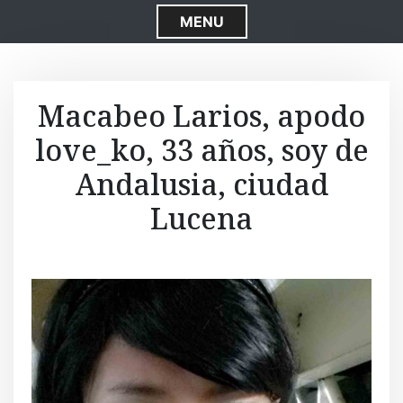
S
MENU
k
i
p
t
Macabeo Larios, apodo
o
love_ko, 33 años, soy de
c
o
Andalusia, ciudad
n
t
Lucena
e
n
t