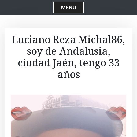
S
MENU
k
i
p
t
Luciano Reza Michal86,
o
soy de Andalusia,
c
o
ciudad Jaén, tengo 33
n
t
años
e
n
t