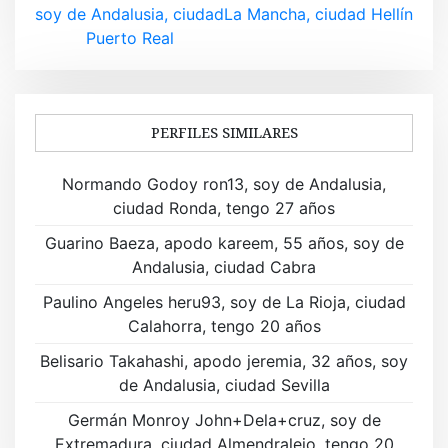
v
soy de Andalusia, ciudad
La Mancha, ciudad Hellín
Puerto Real
e
g
a
PERFILES SIMILARES
c
Normando Godoy ron13, soy de Andalusia,
i
ciudad Ronda, tengo 27 años
ó
Guarino Baeza, apodo kareem, 55 años, soy de
Andalusia, ciudad Cabra
n
Paulino Angeles heru93, soy de La Rioja, ciudad
d
Calahorra, tengo 20 años
e
Belisario Takahashi, apodo jeremia, 32 años, soy
de Andalusia, ciudad Sevilla
e
Germán Monroy John+Dela+cruz, soy de
n
Extremadura, ciudad Almendralejo, tengo 20