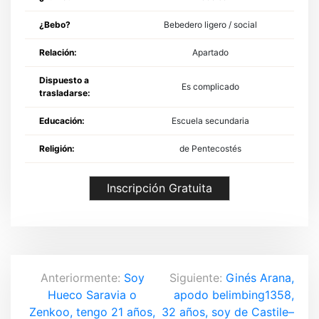
¿Bebo?
Bebedero ligero / social
Relación:
Apartado
Dispuesto a
Es complicado
trasladarse:
Educación:
Escuela secundaria
Religión:
de Pentecostés
Inscripción Gratuita
N
Anteriormente:
Soy
Siguiente:
Ginés Arana,
Hueco Saravia o
apodo belimbing1358,
a
Zenkoo, tengo 21 años,
32 años, soy de Castile–