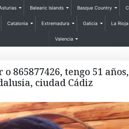
S
Asturias
Balearic Islands
Basque Country
C
k
i
Catalonia
Extremadura
Galicia
La Rioja
p
t
o
Valencia
c
o
n
t
r o 865877426, tengo 51 años,
e
dalusia, ciudad Cádiz
n
t