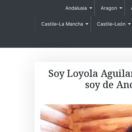
Andalusia
Aragon
Castile–La Mancha
Castile–León
Soy Loyola Aguila
soy de An