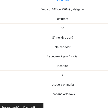
Debajo: 167 cm (5’6 «) y delgado.
estufero
no
Sí (no vive con)
No bebedor
Bebedero ligero / social
Indeciso
sí
escuela primaria
Cristiano ortodoxo
Inscripción Gratuita