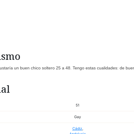
mismo
ustaría un buen chico soltero 25 a 48. Tengo estas cualidades: de bue
al
51
Gay
Cádiz
,
Andalusia