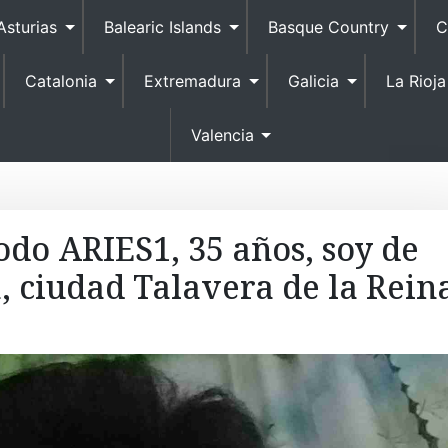
S
Asturias
Balearic Islands
Basque Country
C
k
i
Catalonia
Extremadura
Galicia
La Rioja
p
t
o
Valencia
c
o
n
t
odo ARIES1, 35 años, soy de
e
, ciudad Talavera de la Rein
n
t