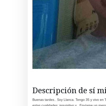
Descripción de sí 
Buenas tardes.. Soy Llanca. Tengo 35 y vivo en T
estas cualidades: inquisitivo y . Envíame un men