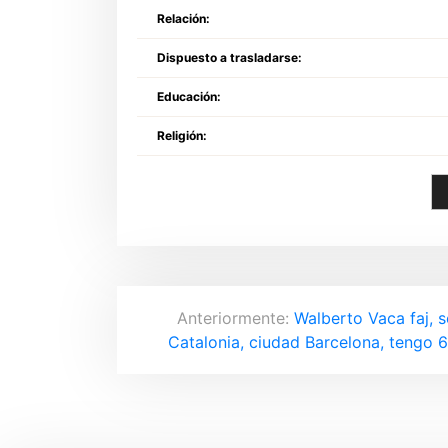
Relación:
Dispuesto a trasladarse:
Educación:
Religión:
N
Anteriormente:
Walberto Vaca faj, 
Catalonia, ciudad Barcelona, tengo 
a
v
e