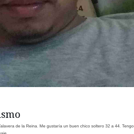
mismo
alavera de la Reina. Me gustaría un buen chico soltero 32 a 44. Tengo
saje