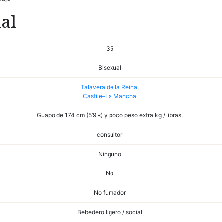
al
35
Bisexual
Talavera de la Reina
,
Castile–La Mancha
Guapo de 174 cm (5’9 «) y poco peso extra kg / libras.
consultor
Ninguno
No
No fumador
Bebedero ligero / social