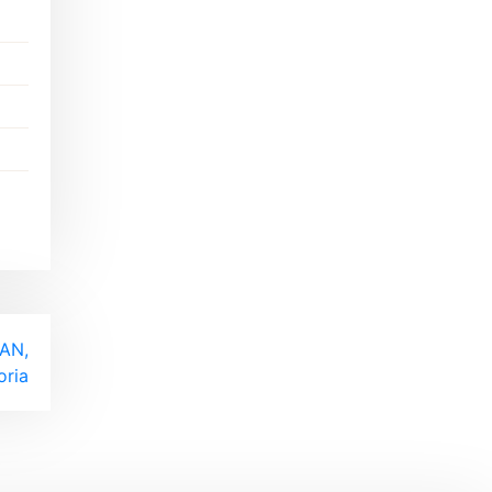
HAN,
oria