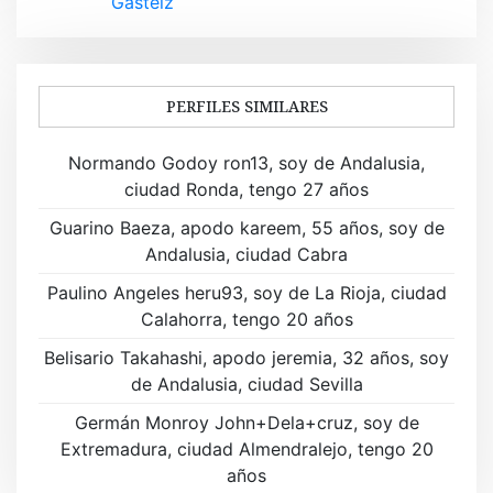
e
Gasteiz
g
a
PERFILES SIMILARES
c
i
Normando Godoy ron13, soy de Andalusia,
ciudad Ronda, tengo 27 años
ó
Guarino Baeza, apodo kareem, 55 años, soy de
n
Andalusia, ciudad Cabra
d
Paulino Angeles heru93, soy de La Rioja, ciudad
Calahorra, tengo 20 años
e
Belisario Takahashi, apodo jeremia, 32 años, soy
e
de Andalusia, ciudad Sevilla
n
Germán Monroy John+Dela+cruz, soy de
t
Extremadura, ciudad Almendralejo, tengo 20
años