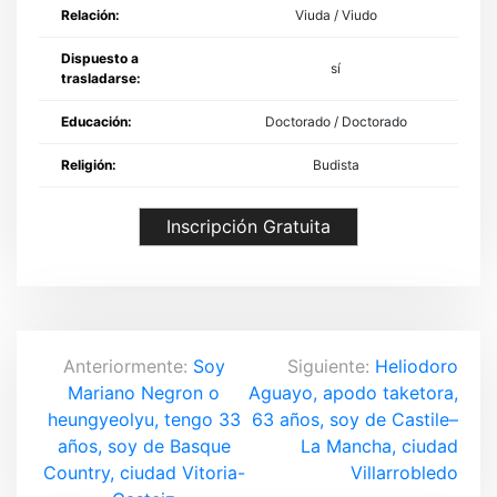
Relación:
Viuda / Viudo
Dispuesto a
sí
trasladarse:
Educación:
Doctorado / Doctorado
Religión:
Budista
Inscripción Gratuita
N
Anteriormente:
Soy
Siguiente:
Heliodoro
Mariano Negron o
Aguayo, apodo taketora,
a
heungyeolyu, tengo 33
63 años, soy de Castile–
v
años, soy de Basque
La Mancha, ciudad
Country, ciudad Vitoria-
Villarrobledo