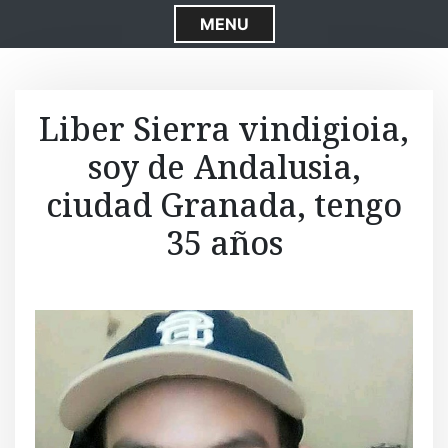
S
MENU
k
i
p
t
Liber Sierra vindigioia,
o
soy de Andalusia,
c
o
ciudad Granada, tengo
n
t
35 años
e
n
t