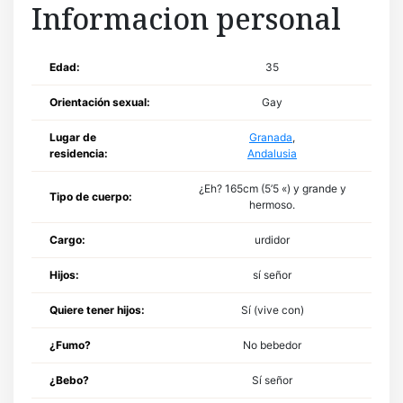
Informacion personal
Edad:
35
Orientación sexual:
Gay
Lugar de
Granada
,
residencia:
Andalusia
¿Eh? 165cm (5’5 «) y grande y
Tipo de cuerpo:
hermoso.
Cargo:
urdidor
Hijos:
sí señor
Quiere tener hijos:
Sí (vive con)
¿Fumo?
No bebedor
¿Bebo?
Sí señor