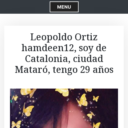
S
MENU
k
i
p
t
Leopoldo Ortiz
o
hamdeen12, soy de
c
o
Catalonia, ciudad
n
t
Mataró, tengo 29 años
e
n
t