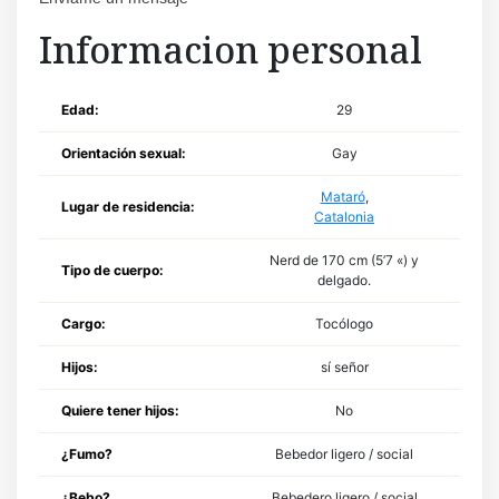
Informacion personal
Edad:
29
Orientación sexual:
Gay
Mataró
,
Lugar de residencia:
Catalonia
Nerd de 170 cm (5’7 «) y
Tipo de cuerpo:
delgado.
Cargo:
Tocólogo
Hijos:
sí señor
Quiere tener hijos:
No
¿Fumo?
Bebedor ligero / social
¿Bebo?
Bebedero ligero / social