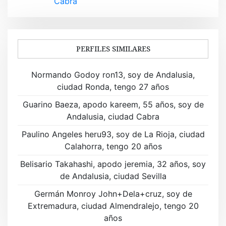
Cabra
e
g
a
PERFILES SIMILARES
c
Normando Godoy ron13, soy de Andalusia,
i
ciudad Ronda, tengo 27 años
ó
Guarino Baeza, apodo kareem, 55 años, soy de
Andalusia, ciudad Cabra
n
Paulino Angeles heru93, soy de La Rioja, ciudad
d
Calahorra, tengo 20 años
e
Belisario Takahashi, apodo jeremia, 32 años, soy
de Andalusia, ciudad Sevilla
e
Germán Monroy John+Dela+cruz, soy de
n
Extremadura, ciudad Almendralejo, tengo 20
t
años