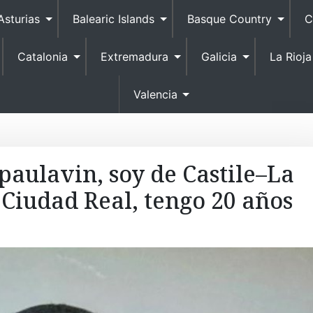
S
Asturias
Balearic Islands
Basque Country
C
k
i
Catalonia
Extremadura
Galicia
La Rioja
p
t
o
Valencia
c
o
n
t
paulavin, soy de Castile–La
e
Ciudad Real, tengo 20 años
n
t