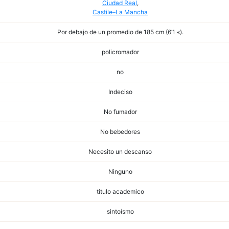
Ciudad Real
,
Castile–La Mancha
Por debajo de un promedio de 185 cm (6’1 «).
policromador
no
Indeciso
No fumador
No bebedores
Necesito un descanso
Ninguno
titulo academico
sintoísmo