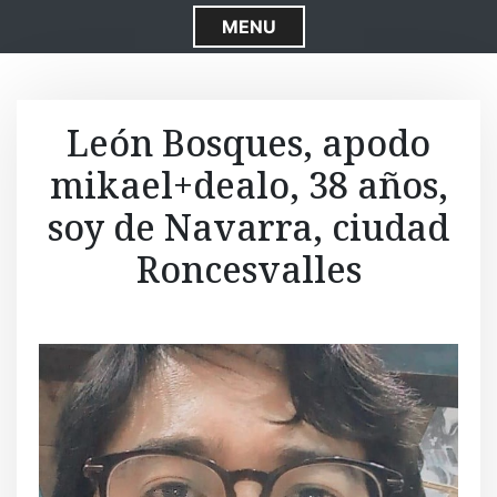
S
MENU
k
i
p
t
León Bosques, apodo
o
mikael+dealo, 38 años,
c
o
soy de Navarra, ciudad
n
t
Roncesvalles
e
n
t