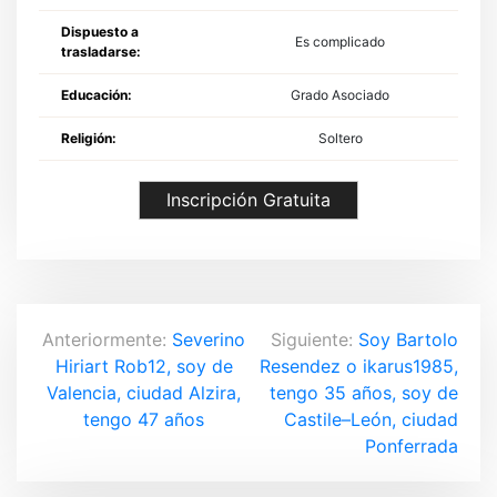
Dispuesto a
Es complicado
trasladarse:
Educación:
Grado Asociado
Religión:
Soltero
Inscripción Gratuita
N
Anteriormente:
Severino
Siguiente:
Soy Bartolo
Hiriart Rob12, soy de
Resendez o ikarus1985,
a
Valencia, ciudad Alzira,
tengo 35 años, soy de
v
tengo 47 años
Castile–León, ciudad
Ponferrada
e