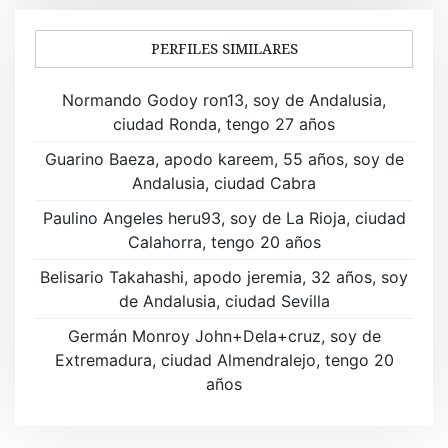
g
a
PERFILES SIMILARES
c
Normando Godoy ron13, soy de Andalusia,
i
ciudad Ronda, tengo 27 años
ó
Guarino Baeza, apodo kareem, 55 años, soy de
Andalusia, ciudad Cabra
n
Paulino Angeles heru93, soy de La Rioja, ciudad
d
Calahorra, tengo 20 años
e
Belisario Takahashi, apodo jeremia, 32 años, soy
de Andalusia, ciudad Sevilla
e
Germán Monroy John+Dela+cruz, soy de
n
Extremadura, ciudad Almendralejo, tengo 20
t
años
r