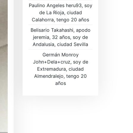
Paulino Angeles heru93, soy
de La Rioja, ciudad
Calahorra, tengo 20 años
Belisario Takahashi, apodo
jeremia, 32 años, soy de
Andalusia, ciudad Sevilla
Germán Monroy
John+Dela+cruz, soy de
Extremadura, ciudad
Almendralejo, tengo 20
años
Regístrese ahora GRATIS para 