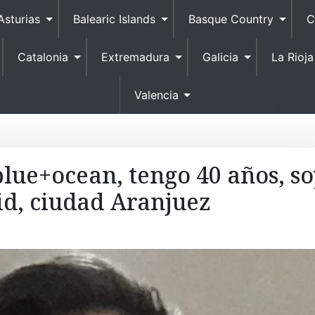
S
Asturias
Balearic Islands
Basque Country
C
k
i
Catalonia
Extremadura
Galicia
La Rioja
p
t
o
Valencia
c
o
n
t
blue+ocean, tengo 40 años, so
e
d, ciudad Aranjuez
n
t