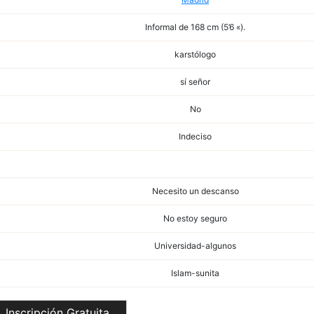
Informal de 168 cm (5’6 «).
karstólogo
sí señor
No
Indeciso
Necesito un descanso
No estoy seguro
Universidad-algunos
Islam-sunita
Inscripción Gratuita