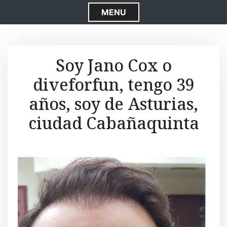
S
MENU
k
i
p
t
Soy Jano Cox o
o
diveforfun, tengo 39
c
o
años, soy de Asturias,
n
t
ciudad Cabañaquinta
e
n
t