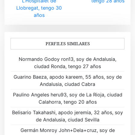
L’Hospitalet de
tengo 28 años
e
Llobregat, tengo 30
años
g
a
c
PERFILES SIMILARES
i
Normando Godoy ron13, soy de Andalusia,
ó
ciudad Ronda, tengo 27 años
n
Guarino Baeza, apodo kareem, 55 años, soy de
Andalusia, ciudad Cabra
d
Paulino Angeles heru93, soy de La Rioja, ciudad
e
Calahorra, tengo 20 años
e
Belisario Takahashi, apodo jeremia, 32 años, soy
n
de Andalusia, ciudad Sevilla
t
Germán Monroy John+Dela+cruz, soy de