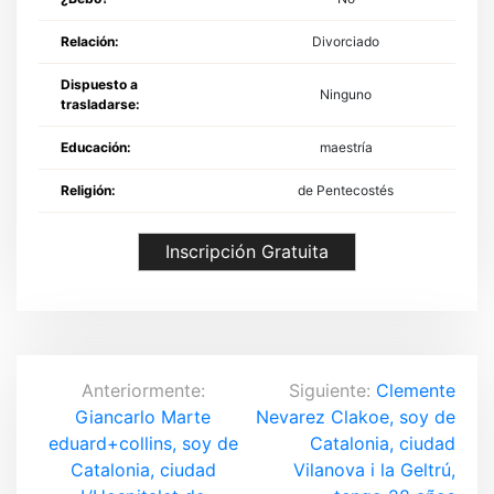
Relación:
Divorciado
Dispuesto a
Ninguno
trasladarse:
Educación:
maestría
Religión:
de Pentecostés
Inscripción Gratuita
N
Anteriormente:
Siguiente:
Clemente
Giancarlo Marte
Nevarez Clakoe, soy de
a
eduard+collins, soy de
Catalonia, ciudad
v
Catalonia, ciudad
Vilanova i la Geltrú,