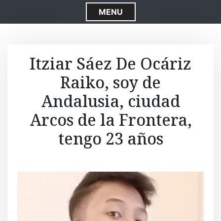
S
MENU
k
i
p
t
Itziar Sáez De Ocáriz
o
Raiko, soy de
c
o
Andalusia, ciudad
n
t
Arcos de la Frontera,
e
tengo 23 años
n
t