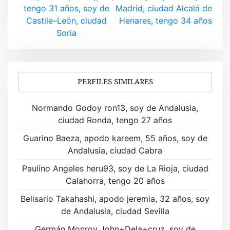
a
tengo 31 años, soy de
Madrid, ciudad Alcalá de
v
Castile–León, ciudad
Henares, tengo 34 años
Soria
e
g
a
PERFILES SIMILARES
c
Normando Godoy ron13, soy de Andalusia,
i
ciudad Ronda, tengo 27 años
ó
Guarino Baeza, apodo kareem, 55 años, soy de
Andalusia, ciudad Cabra
n
Paulino Angeles heru93, soy de La Rioja, ciudad
d
Calahorra, tengo 20 años
e
Belisario Takahashi, apodo jeremia, 32 años, soy
de Andalusia, ciudad Sevilla
e
Germán Monroy John+Dela+cruz, soy de