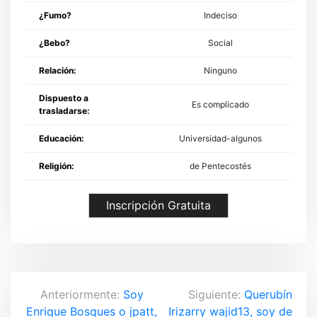
¿Fumo?
Indeciso
¿Bebo?
Social
Relación:
Ninguno
Dispuesto a
Es complicado
trasladarse:
Educación:
Universidad-algunos
Religión:
de Pentecostés
Inscripción Gratuita
N
Anteriormente:
Soy
Siguiente:
Querubín
Enrique Bosques o jpatt,
Irizarry wajid13, soy de