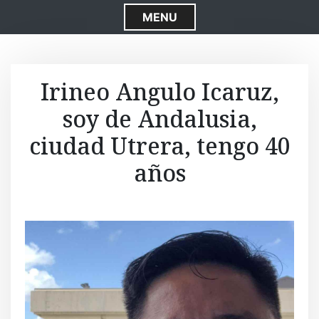
S
MENU
k
i
p
t
Irineo Angulo Icaruz,
o
soy de Andalusia,
c
o
ciudad Utrera, tengo 40
n
t
años
e
n
t