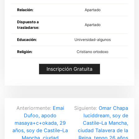
Relación:
Apartado
Dispuesto a
Apartado
trasladarse:
Educación:
Universidad-algunos
Religión:
Cristiano ortodoxo
Inscripción Gratuita
N
Anteriormente:
Emai
Siguiente:
Omar Chapa
Dufoo, apodo
luciddream, soy de
a
masaya+c+okada, 29
Castile–La Mancha,
v
años, soy de Castile–La
ciudad Talavera de la
Mancha, ciudad
Reina, tengo 26 años