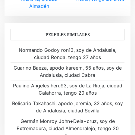
e
Almadén
g
a
PERFILES SIMILARES
c
i
Normando Godoy ron13, soy de Andalusia,
ciudad Ronda, tengo 27 años
ó
Guarino Baeza, apodo kareem, 55 años, soy de
n
Andalusia, ciudad Cabra
d
Paulino Angeles heru93, soy de La Rioja, ciudad
Calahorra, tengo 20 años
e
Belisario Takahashi, apodo jeremia, 32 años, soy
e
de Andalusia, ciudad Sevilla
n
Germán Monroy John+Dela+cruz, soy de
t
Extremadura, ciudad Almendralejo, tengo 20