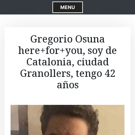
S
MENU
k
i
p
t
Gregorio Osuna
o
here+for+you, soy de
c
o
Catalonia, ciudad
n
t
Granollers, tengo 42
e
años
n
t