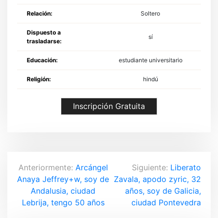
Relación:
Soltero
Dispuesto a
sí
trasladarse:
Educación:
estudiante universitario
Religión:
hindú
Inscripción Gratuita
N
Anteriormente:
Arcángel
Siguiente:
Liberato
Anaya Jeffrey+w, soy de
Zavala, apodo zyric, 32
a
Andalusia, ciudad
años, soy de Galicia,
v
Lebrija, tengo 50 años
ciudad Pontevedra