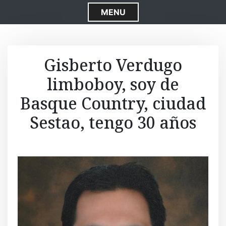
S
MENU
k
i
p
t
Gisberto Verdugo
o
limboboy, soy de
c
o
Basque Country, ciudad
n
t
Sestao, tengo 30 años
e
n
t