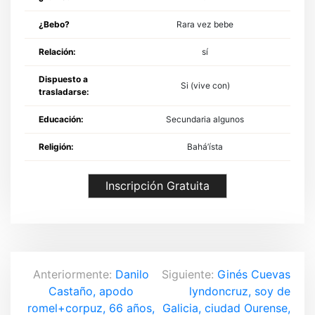
¿Bebo?
Rara vez bebe
Relación:
sí
Dispuesto a
Si (vive con)
trasladarse:
Educación:
Secundaria algunos
Religión:
Bahá’ísta
Inscripción Gratuita
N
Anteriormente:
Danilo
Siguiente:
Ginés Cuevas
Castaño, apodo
lyndoncruz, soy de
a
romel+corpuz, 66 años,
Galicia, ciudad Ourense,