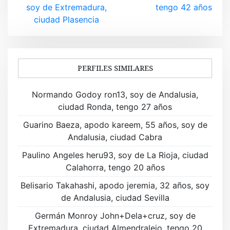
v
soy de Extremadura,
tengo 42 años
ciudad Plasencia
e
g
a
PERFILES SIMILARES
c
Normando Godoy ron13, soy de Andalusia,
i
ciudad Ronda, tengo 27 años
ó
Guarino Baeza, apodo kareem, 55 años, soy de
Andalusia, ciudad Cabra
n
Paulino Angeles heru93, soy de La Rioja, ciudad
d
Calahorra, tengo 20 años
e
Belisario Takahashi, apodo jeremia, 32 años, soy
de Andalusia, ciudad Sevilla
e
Germán Monroy John+Dela+cruz, soy de
n
Extremadura, ciudad Almendralejo, tengo 20