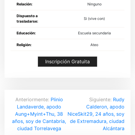
Relación:
Ninguno
Dispuesto a
Si (vive con)
trasladarse:
Educación:
Escuela secundaria
Religión:
Ateo
Inscripción Gratuita
N
Anteriormente:
Plinio
Siguiente:
Rudy
Landaverde, apodo
Calderon, apodo
a
Aung+Myint+Thu, 38
NiceSkit29, 24 años, soy
v
años, soy de Cantabria,
de Extremadura, ciudad
ciudad Torrelavega
Alcántara