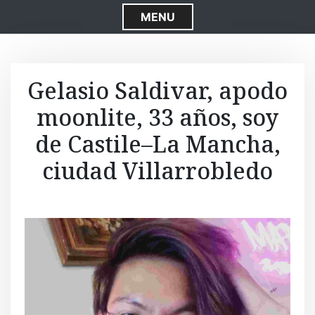
S
MENU
k
i
p
t
Gelasio Saldivar, apodo
o
moonlite, 33 años, soy
c
o
de Castile–La Mancha,
n
t
ciudad Villarrobledo
e
n
t