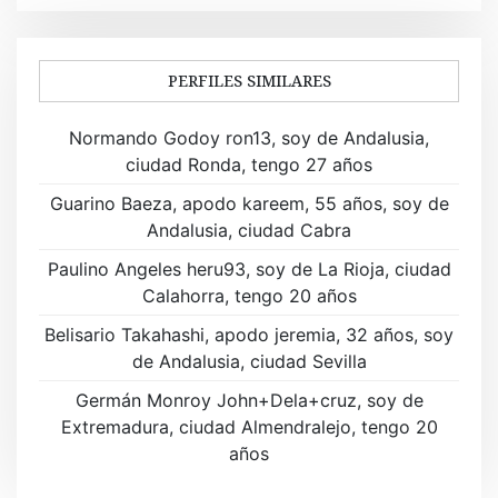
e
g
a
PERFILES SIMILARES
c
Normando Godoy ron13, soy de Andalusia,
i
ciudad Ronda, tengo 27 años
ó
Guarino Baeza, apodo kareem, 55 años, soy de
Andalusia, ciudad Cabra
n
Paulino Angeles heru93, soy de La Rioja, ciudad
d
Calahorra, tengo 20 años
e
Belisario Takahashi, apodo jeremia, 32 años, soy
de Andalusia, ciudad Sevilla
e
Germán Monroy John+Dela+cruz, soy de
n
Extremadura, ciudad Almendralejo, tengo 20
t
años