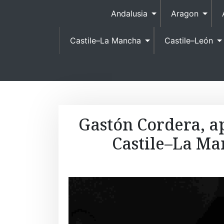
Andalusia
Aragon
Castile–La Mancha
Castile–León
Gastón Cordera, a
Castile–La Ma