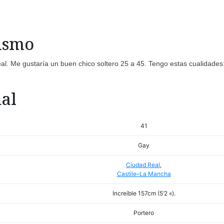
mismo
al. Me gustaría un buen chico soltero 25 a 45. Tengo estas cualidades
al
41
Gay
Ciudad Real
,
Castile–La Mancha
Increíble 157cm (5’2 «).
Portero