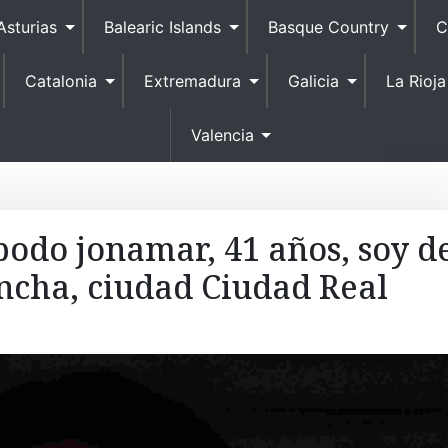
S
Asturias
Balearic Islands
Basque Country
C
k
i
Catalonia
Extremadura
Galicia
La Rioja
p
t
o
Valencia
c
o
n
t
podo jonamar, 41 años, soy d
e
ncha, ciudad Ciudad Real
n
t