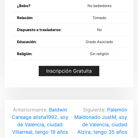
¿Bebo?
No bebedores
Relación:
Tomado
Dispuesto a trasladarse:
No
Educación:
Grado Asociado
Religión:
Sin religión
Inscripción Gratuita
N
Anteriormente:
Baldwin
Siguiente:
Palemón
Careaga alisha1992, soy
Maldonado JustM, soy
a
de Valencia, ciudad
de Valencia, ciudad
v
Villarreal, tengo 19 años
Alzira, tengo 35 años