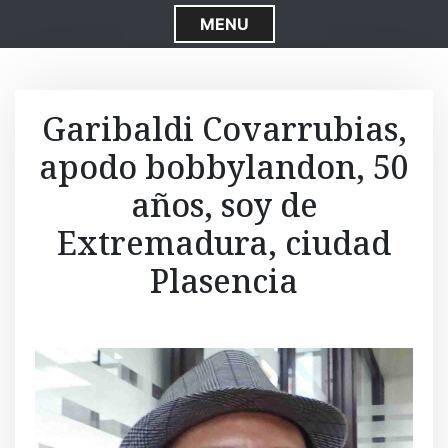
S
MENU
k
i
p
t
Garibaldi Covarrubias,
o
apodo bobbylandon, 50
c
o
años, soy de
n
t
Extremadura, ciudad
e
Plasencia
n
t