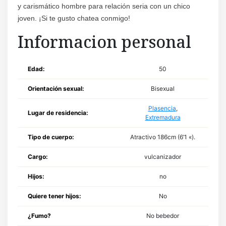
y carismático hombre para relación seria con un chico
joven. ¡Si te gusto chatea conmigo!
Informacion personal
Edad:
50
Orientación sexual:
Bisexual
Plasencia
,
Lugar de residencia:
Extremadura
Tipo de cuerpo:
Atractivo 186cm (6’1 «).
Cargo:
vulcanizador
Hijos:
no
Quiere tener hijos:
No
¿Fumo?
No bebedor