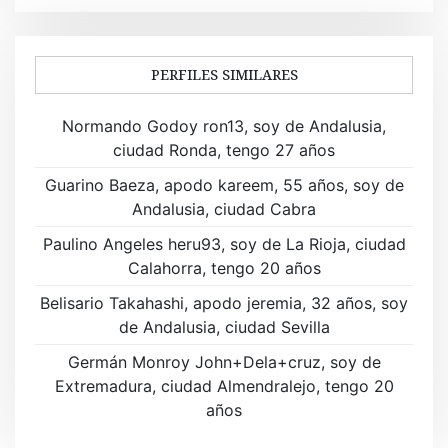
e
g
PERFILES SIMILARES
a
Normando Godoy ron13, soy de Andalusia,
c
ciudad Ronda, tengo 27 años
i
Guarino Baeza, apodo kareem, 55 años, soy de
ó
Andalusia, ciudad Cabra
n
Paulino Angeles heru93, soy de La Rioja, ciudad
Calahorra, tengo 20 años
d
Belisario Takahashi, apodo jeremia, 32 años, soy
e
de Andalusia, ciudad Sevilla
e
Germán Monroy John+Dela+cruz, soy de
Extremadura, ciudad Almendralejo, tengo 20
n
años
t