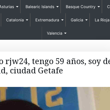
S
Asturias
Balearic Islands
Basque Country
C
k
i
Catalonia
Extremadura
Galicia
La Rioja
p
t
o
Valencia
c
o
n
t
o rjw24, tengo 59 años, soy d
e
d, ciudad Getafe
n
t