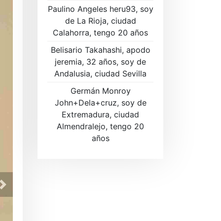
Paulino Angeles heru93, soy
de La Rioja, ciudad
Calahorra, tengo 20 años
Belisario Takahashi, apodo
jeremia, 32 años, soy de
Andalusia, ciudad Sevilla
Germán Monroy
John+Dela+cruz, soy de
Extremadura, ciudad
Almendralejo, tengo 20
años
Regístrese ahora GRATIS para 