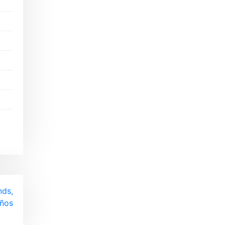
nds,
años