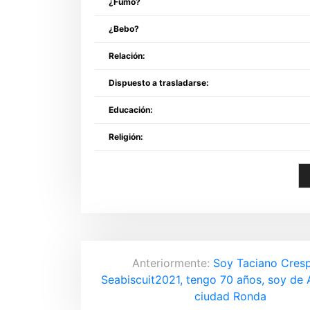
¿Fumo?
¿Bebo?
Relación:
Dispuesto a trasladarse:
Educación:
Religión:
N
Anteriormente:
Soy Taciano Cres
Seabiscuit2021, tengo 70 años, soy de 
a
ciudad Ronda