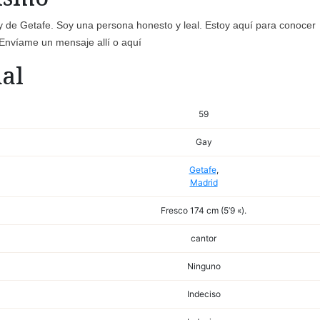
 de Getafe. Soy una persona honesto y leal. Estoy aquí para conocer
Envíame un mensaje allí o aquí
al
59
Gay
Getafe
,
Madrid
Fresco 174 cm (5’9 «).
cantor
Ninguno
Indeciso