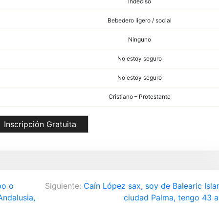
Indeciso
Bebedero ligero / social
Ninguno
No estoy seguro
No estoy seguro
Cristiano – Protestante
Inscripción Gratuita
po o
Siguiente:
Caín López sax, soy de Balearic Isla
Andalusia,
ciudad Palma, tengo 43 