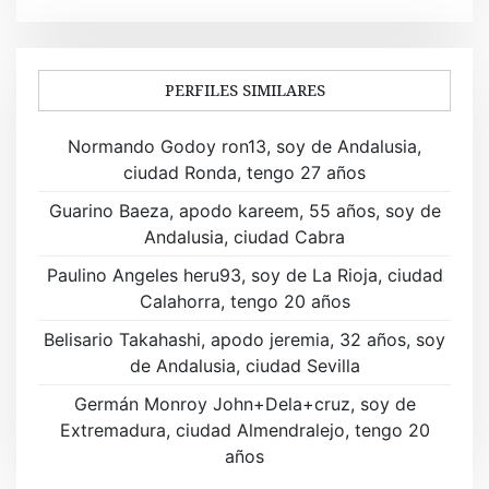
g
a
PERFILES SIMILARES
c
i
Normando Godoy ron13, soy de Andalusia,
ciudad Ronda, tengo 27 años
ó
Guarino Baeza, apodo kareem, 55 años, soy de
n
Andalusia, ciudad Cabra
d
Paulino Angeles heru93, soy de La Rioja, ciudad
Calahorra, tengo 20 años
e
Belisario Takahashi, apodo jeremia, 32 años, soy
e
de Andalusia, ciudad Sevilla
n
Germán Monroy John+Dela+cruz, soy de
t
Extremadura, ciudad Almendralejo, tengo 20
años
r