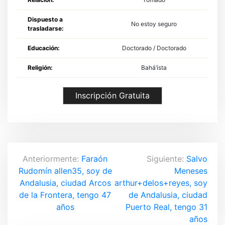
Dispuesto a
No estoy seguro
trasladarse:
Educación:
Doctorado / Doctorado
Religión:
Bahá’ísta
Inscripción Gratuita
N
Anteriormente:
Faraón
Siguiente:
Salvo
Rudomín allen35, soy de
Meneses
a
Andalusia, ciudad Arcos
arthur+delos+reyes, soy
v
de la Frontera, tengo 47
de Andalusia, ciudad
años
Puerto Real, tengo 31
e
años