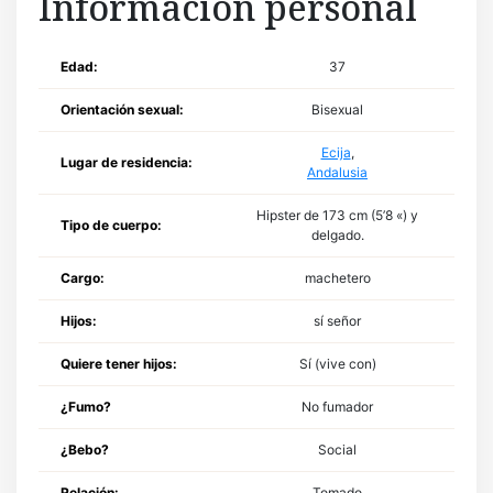
Informacion personal
Edad:
37
Orientación sexual:
Bisexual
Ecija
,
Lugar de residencia:
Andalusia
Hipster de 173 cm (5’8 «) y
Tipo de cuerpo:
delgado.
Cargo:
machetero
Hijos:
sí señor
Quiere tener hijos:
Sí (vive con)
¿Fumo?
No fumador
¿Bebo?
Social
Relación:
Tomado