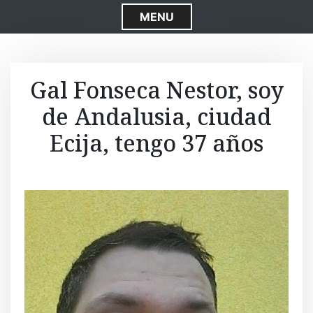
S
MENU
k
i
p
t
Gal Fonseca Nestor, soy
o
de Andalusia, ciudad
c
o
Ecija, tengo 37 años
n
t
e
n
t